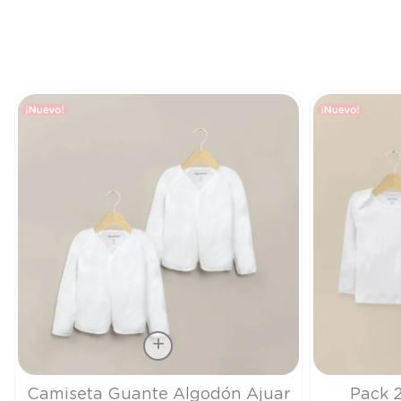
Talla
Talla
Camiseta Guante Algodón Ajuar
Pack 