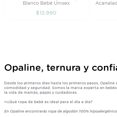
Blanco Bebé Unisex
Acanalad
PR
PR
$
12
.
990
AÑADIR AL CARRITO
A
Opaline, ternura y conf
Desde los primeros días hasta los primeros pasos, Opaline
comodidad y seguridad. Somos la marca experta en bebés, r
la vida de mamás, papás y cuidadores.
➖
¿Qué ropa de bebé es ideal para el día a día?
En Opaline encontrarás ropa de algodón 100% hipoalergénico,