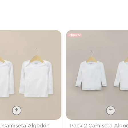
9
.
saco
10
.
zapatillas niño
Talla
2 Camiseta Algodón
Pack 2 Camiseta Algo