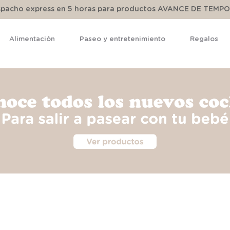
espacho express en 5 horas para productos AVANCE DE TEMP
Alimentación
Paseo y entretenimiento
Regalos
TÉRMINOS MÁS BUSCADOS
1
.
pijama
2
.
calcetines
3
.
zapatillas
4
.
body
5
.
panty
6
.
manta
7
.
niña
8
.
saco dormir