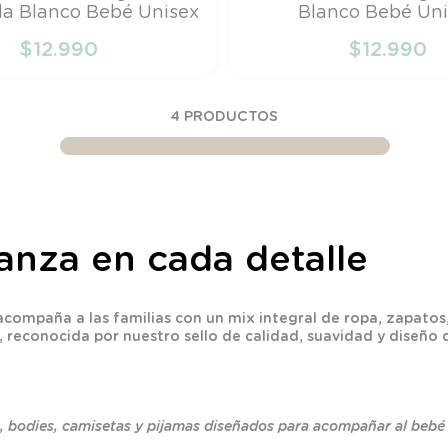
a Blanco Bebé Unisex
Blanco Bebé Uni
PR
$
12
.
990
$
12
.
990
ÑADIR AL CARRITO
AÑADIR AL CARRI
4
PRODUCTOS
ianza en cada detalle
 acompaña a las familias con un mix integral de ropa, zapat
econocida por nuestro sello de calidad, suavidad y diseño cl
 bodies, camisetas y pijamas diseñados para acompañar al bebé 