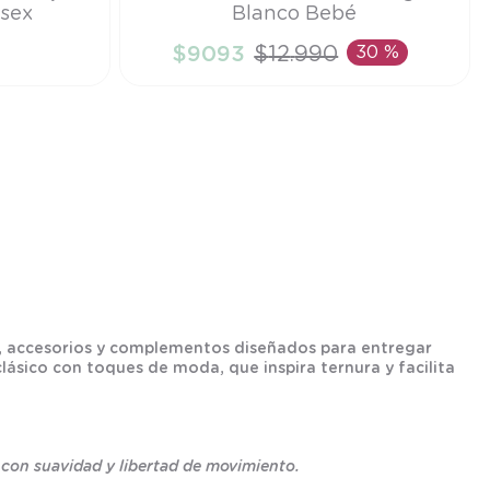
sex
Blanco Bebé
RN
$
9093
$
12
.
990
30 %
TO
AÑADIR AL CARRITO
os, accesorios y complementos diseñados para entregar
ásico con toques de moda, que inspira ternura y facilita
con suavidad y libertad de movimiento.