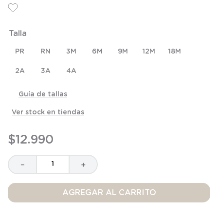
8
.
saco dormir
9
.
saco
Talla
10
.
poleron
PR
RN
3M
6M
9M
12M
18M
2A
3A
4A
Guía de tallas
Ver stock en tiendas
$
12
.
990
－
＋
AGREGAR AL CARRITO