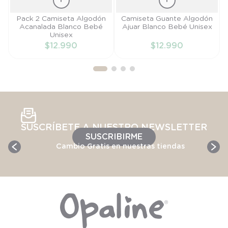
Talla
Talla
Pack 2 Camiseta Algodón
Camiseta Guante Algodón
Acanalada Blanco Bebé
Ajuar Blanco Bebé Unisex
PR
PR
Unisex
$
12
.
990
$
12
.
990
AÑADIR AL
AÑADIR AL
CARRITO
CARRITO
SUSCRÍBETE A NUESTRO NEWSLETTER
SUSCRIBIRME
Cambio Gratis en nuestras tiendas