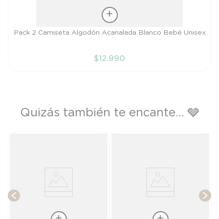
Talla
Pack 2 Camiseta Algodón Acanalada Blanco Bebé Unisex
PR
$
12
.
990
AÑADIR AL CARRITO
Quizás también te encante... 🩶
ex
T