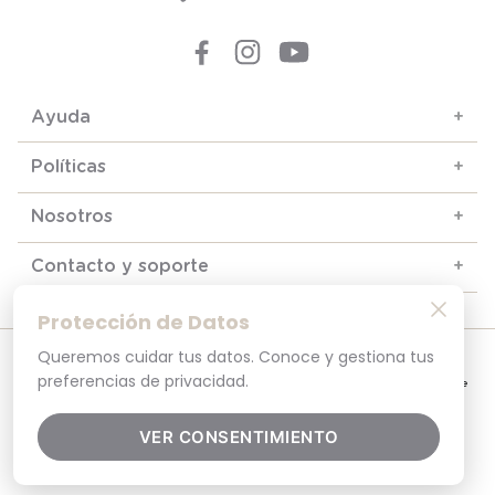
Ayuda
+
Políticas
+
Nosotros
+
Contacto y soporte
+
Protección de Datos
Queremos cuidar tus datos. Conoce y gestiona tus
© 2025. Todos los derechos reservados
Por tu seguridad, recuerda revisar siempre en tu navegador que el sitio que
preferencias de privacidad.
visitas sea la versión oficial. La dirección opaline.cl es la única del sitio oficial de
Opaline.Seguridad y Privacidad Garantizada SSL Secure GlobalSign. Comprar en
opaline.cl es 100% seguro.
VER CONSENTIMIENTO