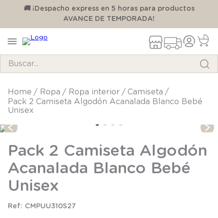
00
🚚 ¡Despacho express en 5 horas para productos
AVANCE DE TEMPORADA!
Buscar...
TÉRMINOS MÁS BUSCADOS
ropa
ropa interior
camiseta
Pack 2 Camiseta Algodón Acanalada Blanco Bebé
1
.
pijama
Unisex
2
.
calcetines
3
.
zapatillas
Pack 2 Camiseta Algodón
4
.
body
Acanalada Blanco Bebé
5
.
manta
Unisex
6
.
panty
CMPUU310S27
7
.
niña