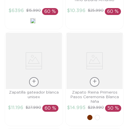
niño urbana Amarillo
25
21
$
6396
$
10
.
396
$
15
.
990
$
25
.
990
60 %
60 %
AÑADIR AL
AÑADIR AL
CARRITO
CARRITO
Talla
Talla
Zapatilla gateador blanca
Zapato Reina Primeros
unisex
Pasos Ceremonia Blanca
20
19
Niña
$
11
.
196
$
14
.
995
$
27
.
990
$
29
.
990
60 %
50 %
AÑADIR AL
AÑADIR AL
CARRITO
CARRITO