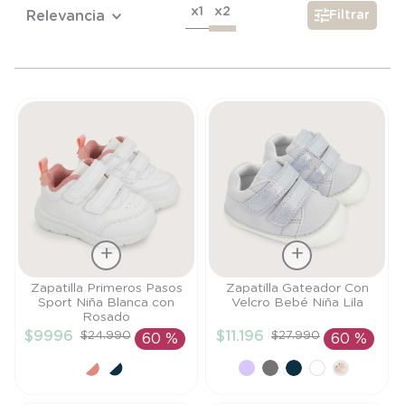
6
.
manta
x1
x2
Relevancia
Filtrar
7
.
niña
8
.
saco dormir
9
.
saco
10
.
zapatillas niño
Talla
Talla
Zapatilla Primeros Pasos
Zapatilla Gateador Con
Sport Niña Blanca con
Velcro Bebé Niña Lila
21
19
Rosado
$
9996
$
11
.
196
$
24
.
990
$
27
.
990
60 %
60 %
AÑADIR AL
AÑADIR AL
CARRITO
CARRITO