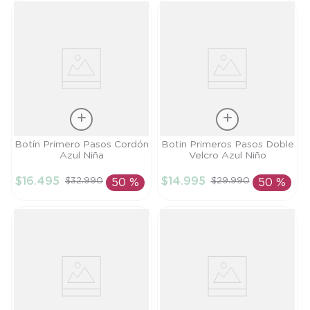
Talla
Talla
Botín Primero Pasos Cordón
Botin Primeros Pasos Doble
Azul Niña
Velcro Azul Niño
19
20
$
16
.
495
$
14
.
995
$
32
.
990
$
29
.
990
50 %
50 %
AÑADIR AL
AÑADIR AL
CARRITO
CARRITO