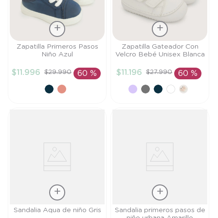
Talla
Talla
Zapatilla Primeros Pasos
Zapatilla Gateador Con
Niño Azul
Velcro Bebé Unisex Blanca
19
20
$
11
.
996
$
11
.
196
$
29
.
990
$
27
.
990
60 %
60 %
AÑADIR AL
AÑADIR AL
CARRITO
CARRITO
Talla
Talla
Sandalia Aqua de niño Gris
Sandalia primeros pasos de