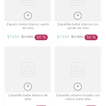
Talla
Talla
Zapato bebé blanco vestir
Zapatilla bebé blanca con
de niño
verde de niño
15
14
$
7495
$
7495
$
14
.
990
$
14
.
990
50 %
50 %
AÑADIR AL
AÑADIR AL
CARRITO
CARRITO
Talla
Talla
Zapatilla bebé blanca de
Zapatilla urbana rosada con
niña
velcro para niña
15
15