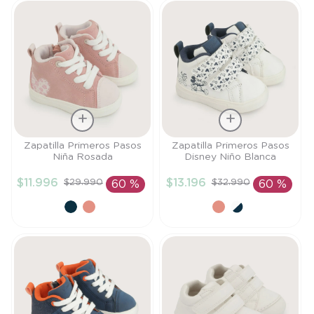
Talla
Talla
Zapatilla Primeros Pasos
Zapatilla Primeros Pasos
Niña Rosada
Disney Niño Blanca
20
21
$
11
.
996
$
13
.
196
$
29
.
990
$
32
.
990
60 %
60 %
AÑADIR AL
AÑADIR AL
CARRITO
CARRITO