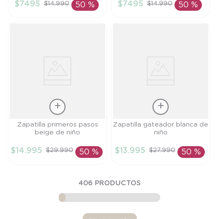
$
7495
$
7495
$
14
.
990
$
14
.
990
50 %
50 %
AÑADIR AL
AÑADIR AL
CARRITO
CARRITO
Talla
Talla
Zapatilla primeros pasos
Zapatilla gateador blanca de
beige de niño
niño
19
20
$
14
.
995
$
13
.
995
$
29
.
990
$
27
.
990
50 %
50 %
AÑADIR AL
AÑADIR AL
CARRITO
CARRITO
406
PRODUCTOS