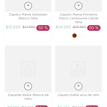
Talla
Talla
Zapato Reina Gateador
Zapato Reina Primeros
Blanco Niña
Pasos Ceremonia Camel
19
21
Niña
$
13
.
995
$
14
.
995
$
27
.
990
$
29
.
990
50 %
50 %
AÑADIR AL
AÑADIR AL
CARRITO
CARRITO
Talla
Talla
Zapatilla Bebé Blanca de
Zapato bebé azul de niño
Niño
15
17