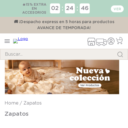
🔥15% EXTRA
:
:
02
24
45
EN
ACCESORIOS
00
🚚 ¡Despacho express en 5 horas para productos
AVANCE DE TEMPORADA!
Buscar...
TÉRMINOS MÁS BUSCADOS
1
.
pijama
2
.
calcetines
3
.
zapatillas
Zapatos
4
.
body
Zapatos
5
.
panty