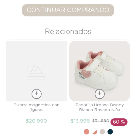
8
.
saco dormir
CONTINUAR COMPRANDO
9
.
saco
10
.
zapatillas niño
Relacionados
Talla
Talla
Pizarra magnetica con
Zapatilla Urbana Disney
figuras
Blanca Rosada Niña
TU
21
$
20
.
990
$
13
.
996
$
34
.
990
60 %
AÑADIR AL
AÑADIR AL
CARRITO
CARRITO