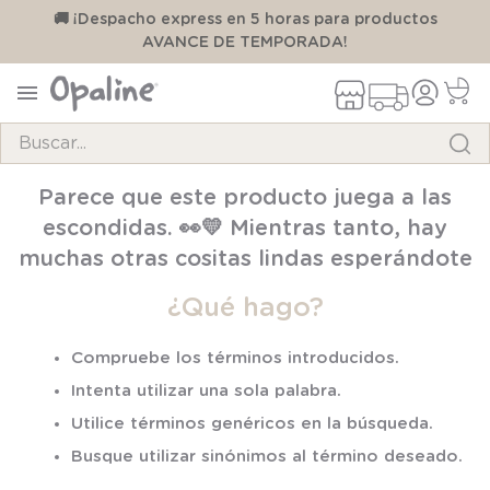
00
🚚 ¡Despacho express en 5 horas para productos
AVANCE DE TEMPORADA!
Buscar...
Parece que este producto juega a las
TÉRMINOS MÁS BUSCADOS
escondidas. 👀💛 Mientras tanto, hay
1
.
pijama
muchas otras cositas lindas esperándote
2
.
calcetines
¿Qué hago?
3
.
zapatillas
4
.
body
Compruebe los términos introducidos.
Intenta utilizar una sola palabra.
5
.
panty
Utilice términos genéricos en la búsqueda.
6
.
manta
Busque utilizar sinónimos al término deseado.
7
.
niña