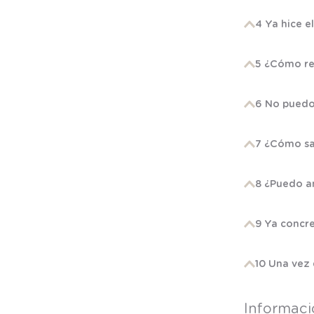
4 Ya hice e
5 ¿Cómo re
6 No puedo 
7 ¿Cómo sab
8 ¿Puedo an
9 Ya concre
10 Una vez 
Informaci