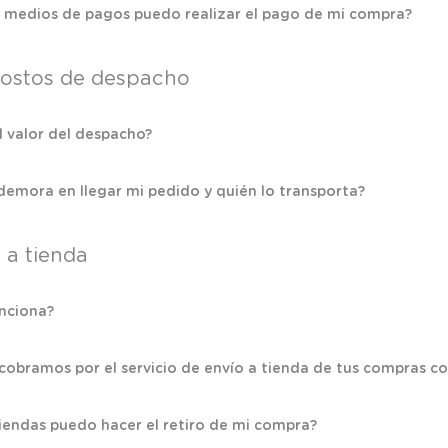
9
.
saco
 medios de pagos puedo realizar el pago de mi compra?
10
.
poleron
costos de despacho
el valor del despacho?
emora en llegar mi pedido y quién lo transporta?
a tienda
nciona?
cobramos por el servicio de envío a tienda de tus compras c
iendas puedo hacer el retiro de mi compra?