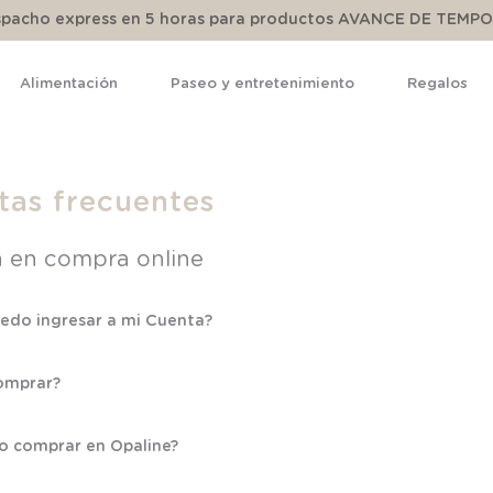
espacho express en 5 horas para productos AVANCE DE TEMP
Alimentación
Paseo y entretenimiento
Regalos
TÉRMINOS MÁS BUSCADOS
1
.
pijama
tas frecuentes
2
.
calcetines
a en compra online
3
.
zapatillas
4
.
body
edo ingresar a mi Cuenta?
5
.
manta
6
.
panty
omprar?
7
.
niña
ro comprar en Opaline?
8
.
saco dormir