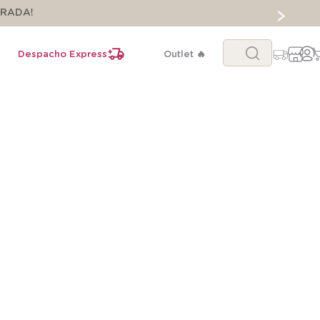
ORADA!
Buscar...
Despacho Express
Outlet 🔥