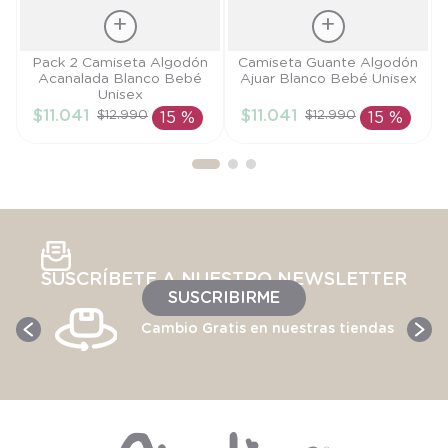
Talla
Talla
Pack 2 Camiseta Algodón
Camiseta Guante Algodón
Acanalada Blanco Bebé
Ajuar Blanco Bebé Unisex
PR
PR
Unisex
$
11
.
041
$
11
.
041
$
12
.
990
$
12
.
990
15 %
15 %
AÑADIR AL
AÑADIR AL
CARRITO
CARRITO
SUSCRÍBETE A NUESTRO NEWSLETTER
SUSCRIBIRME
Cambio Gratis en nuestras tiendas