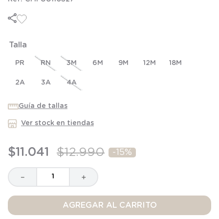
6
.
manta
7
.
niña
8
.
saco dormir
Talla
9
.
saco
PR
RN
3M
6M
9M
12M
18M
10
.
zapatillas niño
2A
3A
4A
Guía de tallas
Ver stock en tiendas
$
11
.
041
$
12
.
990
-
15%
－
＋
AGREGAR AL CARRITO