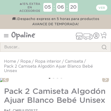
🔥15% EXTRA
:
:
05
06
20
EN
ACCESORIOS
00
🚚 ¡Despacho express en 5 horas para productos
AVANCE DE TEMPORADA!
Buscar...
TÉRMINOS MÁS BUSCADOS
ropa
ropa interior
camiseta
Pack 2 Camiseta Algodón Ajuar Blanco Bebé
1
.
pijama
Unisex
2
.
calcetines
3
.
zapatillas
Pack 2 Camiseta Algodón
4
.
body
Ajuar Blanco Bebé Unisex
5
.
panty
CMPUU110S27