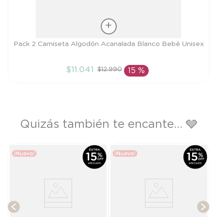
Talla
Pack 2 Camiseta Algodón Acanalada Blanco Bebé Unisex
PR
$
11
.
041
$
12
.
990
15 %
AÑADIR AL CARRITO
Quizás también te encante... 🩶
e
T