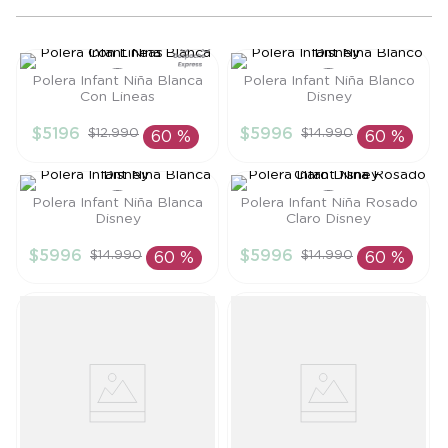
8
.
saco dormir
9
.
saco
Polera Infant Niña Blanca
Polera Infant Niña Blanco
10
.
poleron
Con Lineas
Disney
Talla
Talla
$
5196
$
5996
$
12
.
990
$
14
.
990
60 %
60 %
3A
18M
AÑADIR AL
AÑADIR AL
CARRITO
CARRITO
Polera Infant Niña Blanca
Polera Infant Niña Rosado
Disney
Claro Disney
Talla
Talla
$
5996
$
5996
$
14
.
990
$
14
.
990
60 %
60 %
2A
2A
AÑADIR AL
AÑADIR AL
CARRITO
CARRITO