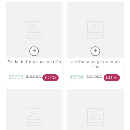
Talla
Talla
Falda de tull blanca de niña
Jardinera beige de bebé
niño
3A
3M
$
6796
$
9196
$
16
.
990
$
22
.
990
60 %
60 %
AÑADIR AL
AÑADIR AL
CARRITO
CARRITO