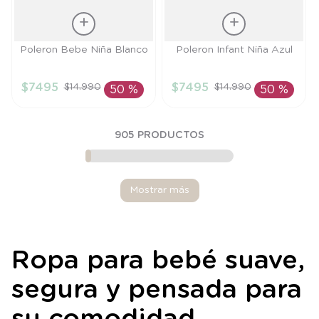
Talla
Talla
Poleron Bebe Niña Blanco
Poleron Infant Niña Azul
6M
4A
$
7495
$
7495
$
14
.
990
$
14
.
990
50 %
50 %
AÑADIR AL
AÑADIR AL
CARRITO
CARRITO
905
PRODUCTOS
Mostrar más
Ropa para bebé suave,
segura y pensada para
su comodidad