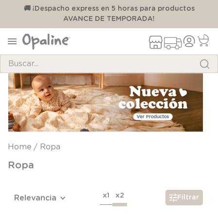
00
🚚 ¡Despacho express en 5 horas para productos
AVANCE DE TEMPORADA!
Buscar...
TÉRMINOS MÁS BUSCADOS
1
.
pijama
2
.
calcetines
3
.
zapatillas
Ropa
4
.
body
Ropa
5
.
manta
6
.
panty
x1
x2
Relevancia
Filtrar
7
.
niña