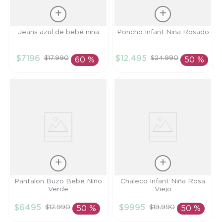
Talla
Talla
Jeans azul de bebé niña
Poncho Infant Niña Rosado
9M
L
$
7196
$
12
.
495
$
17
.
990
$
24
.
990
60 %
50 %
AÑADIR AL
AÑADIR AL
CARRITO
CARRITO
Talla
Talla
Pantalon Buzo Bebe Niño
Chaleco Infant Niña Rosa
Verde
Viejo
3M
9M
$
6495
$
9995
$
12
.
990
$
19
.
990
50 %
50 %
AÑADIR AL
AÑADIR AL
CARRITO
CARRITO