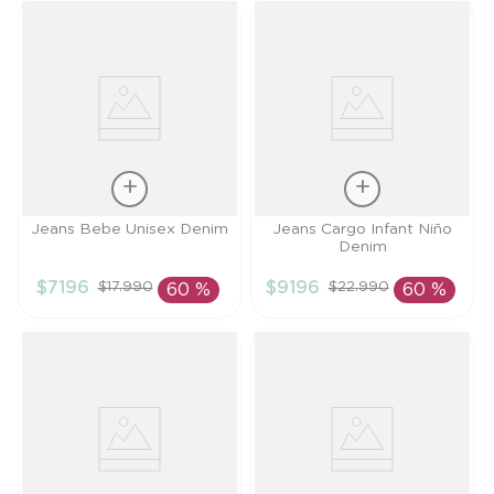
Talla
Talla
Jeans Bebe Unisex Denim
Jeans Cargo Infant Niño
Denim
9M
3A
$
7196
$
9196
$
17
.
990
$
22
.
990
60 %
60 %
AÑADIR AL
AÑADIR AL
CARRITO
CARRITO