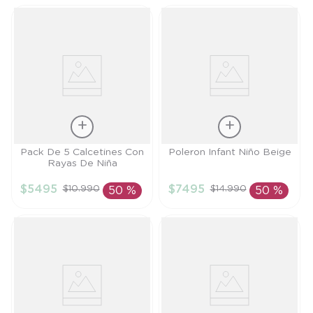
Talla
Talla
Pack De 5 Calcetines Con
Poleron Infant Niño Beige
Rayas De Niña
6/9M
4A
$
5495
$
7495
$
10
.
990
$
14
.
990
50 %
50 %
AÑADIR AL
AÑADIR AL
CARRITO
CARRITO