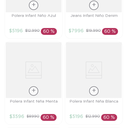
Talla
Talla
Polera Infant Niño Azul
Jeans Infant Niño Denim
3A
3A
$
5196
$
7996
$
12
.
990
$
19
.
990
60 %
60 %
AÑADIR AL
AÑADIR AL
CARRITO
CARRITO
Talla
Talla
Polera Infant Niña Menta
Polera Infant Niña Blanca
4A
3A
$
3596
$
5196
$
8990
$
12
.
990
60 %
60 %
AÑADIR AL
AÑADIR AL
CARRITO
CARRITO