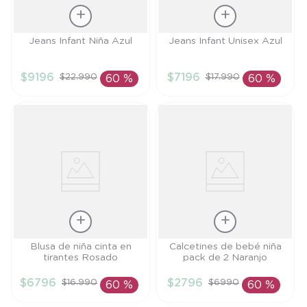
Talla
Talla
Jeans Infant Niña Azul
Jeans Infant Unisex Azul
4A
18M
$
9196
$
7196
$
22
.
990
$
17
.
990
60 %
60 %
AÑADIR AL
AÑADIR AL
CARRITO
CARRITO
Talla
Talla
Blusa de niña cinta en
Calcetines de bebé niña
tirantes Rosado
pack de 2 Naranjo
6M
RN
$
6796
$
2796
$
16
.
990
$
6990
60 %
60 %
AÑADIR AL
AÑADIR AL
CARRITO
CARRITO