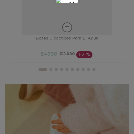
Talla
Botes Didacticos Para El Agua
TU
$
4990
$
12
.
990
62 %
AÑADIR AL CARRITO