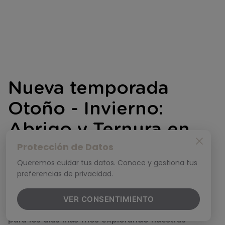
Nueva temporada
Otoño - Invierno:
Abrigo y Ternura en
Protección de Datos
Ropa de Bebé
Queremos cuidar tus datos. Conoce y gestiona tus
preferencias de privacidad.
En
Opaline
, tenemos nuestra nueva temporada
Otoño - Invierno
pensando en la máxima
VER CONSENTIMIENTO
protección y calidez para tu pequeño. Prepárate
para los días más fríos explorando nuestras