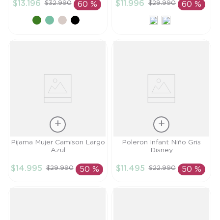
$
13
.
196
$
11
.
996
$
32
.
990
$
29
.
990
60 %
60 %
AÑADIR AL
AÑADIR AL
CARRITO
CARRITO
Talla
Talla
Pijama Mujer Camison Largo
Poleron Infant Niño Gris
Azul
Disney
S
2A
$
14
.
995
$
11
.
495
$
29
.
990
$
22
.
990
50 %
50 %
AÑADIR AL
AÑADIR AL
CARRITO
CARRITO