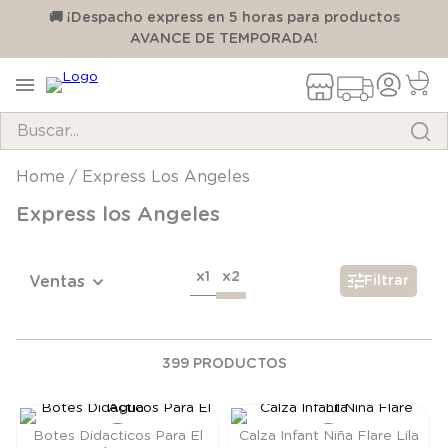
00
🚚 ¡Despacho express en 5 horas para productos
AVANCE DE TEMPORADA!
Buscar...
Express Los Angeles
TÉRMINOS MÁS BUSCADOS
Express los Angeles
1
.
pijama
2
.
calcetines
x1
x2
Ventas
Filtrar
3
.
zapatillas
4
.
body
5
.
manta
399
PRODUCTOS
6
.
panty
7
.
niña
Botes Didacticos Para El
Calza Infant Niña Flare Lila