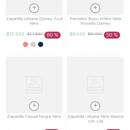
Talla
Talla
Zapatilla Urbana Disney Azul
Pantalon Buzo Infant Niña
Niño
Rosado Disney
23
9M
$
13
.
996
$
8495
$
34
.
990
$
16
.
990
60 %
50 %
AÑADIR AL
AÑADIR AL
CARRITO
CARRITO
Talla
Talla
Zapatilla Casual Negra Niño
Zapatilla Urbana Niña Blanca
con Lila
26
28