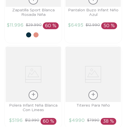
Talla
Talla
Zapatilla Sport Blanca
Pantalon Buzo Infant Niño
Rosada Niña
Azul
26
9M
$
11
.
996
$
6495
$
29
.
990
$
12
.
990
60 %
50 %
AÑADIR AL
AÑADIR AL
CARRITO
CARRITO
Talla
Talla
Polera Infant Niña Blanca
Titeres Para Niño
Con Lineas
3A
TU
$
5196
$
4990
$
12
.
990
$
7990
60 %
38 %
AÑADIR AL
AÑADIR AL