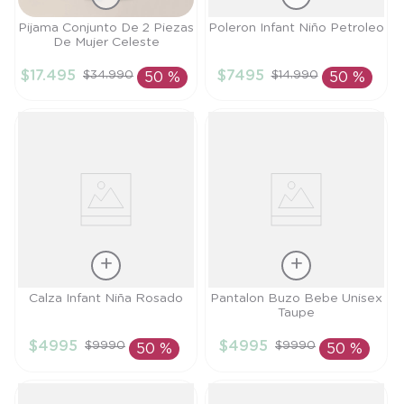
Talla
Talla
Pijama Conjunto De 2 Piezas
Poleron Infant Niño Petroleo
De Mujer Celeste
S
3A
$
17
.
495
$
7495
$
34
.
990
$
14
.
990
50 %
50 %
AÑADIR AL
AÑADIR AL
CARRITO
CARRITO
Talla
Talla
Calza Infant Niña Rosado
Pantalon Buzo Bebe Unisex
Taupe
4A
9M
$
4995
$
4995
$
9990
$
9990
50 %
50 %
AÑADIR AL
AÑADIR AL
CARRITO
CARRITO