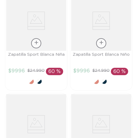
Talla
Talla
Zapatilla Sport Blanca Niña
Zapatilla Sport Blanca Niño
25
29
$
9996
$
9996
$
24
.
990
$
24
.
990
60 %
60 %
AÑADIR AL
AÑADIR AL
CARRITO
CARRITO