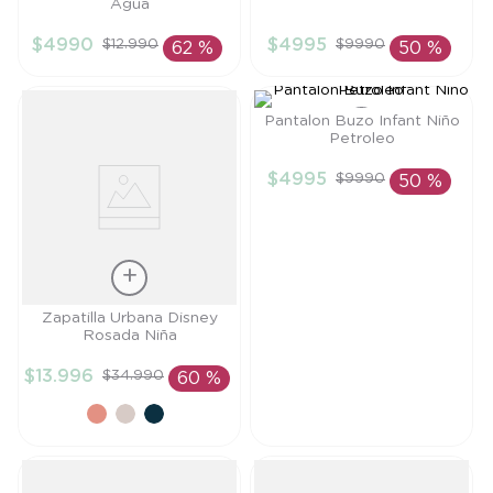
Agua
8
.
saco
Talla
Talla
$
4990
$
4995
$
12
.
990
$
9990
62 %
50 %
9
.
saco dormir
TU
6M
10
.
accesorios
AÑADIR AL
AÑADIR AL
CARRITO
CARRITO
Pantalon Buzo Infant Niño
Petroleo
Talla
$
4995
$
9990
50 %
6M
AÑADIR AL
CARRITO
Talla
Zapatilla Urbana Disney
Rosada Niña
21
$
13
.
996
$
34
.
990
60 %
AÑADIR AL
CARRITO