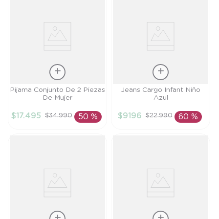
Talla
Talla
Pijama Conjunto De 2 Piezas
Jeans Cargo Infant Niño
De Mujer
Azul
L
2A
$
17
.
495
$
9196
$
34
.
990
$
22
.
990
50 %
60 %
AÑADIR AL
AÑADIR AL
CARRITO
CARRITO