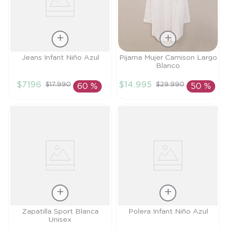
Talla
Talla
Jeans Infant Niño Azul
Pijama Mujer Camison Largo
Blanco
4A
M
$
7196
$
14
.
995
$
17
.
990
$
29
.
990
60 %
50 %
AÑADIR AL
AÑADIR AL
CARRITO
CARRITO
Talla
Talla
Zapatilla Sport Blanca
Polera Infant Niño Azul
Unisex
24
3A