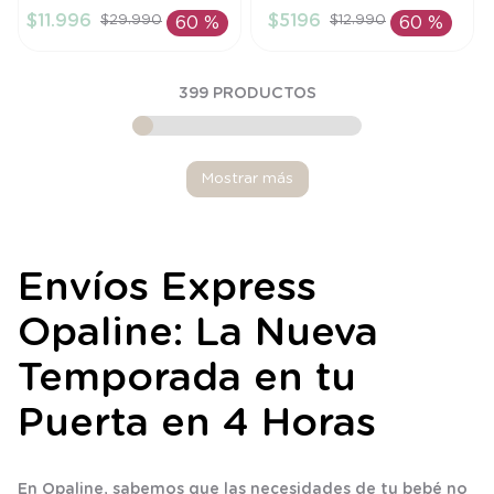
$
11
.
996
$
5196
$
29
.
990
$
12
.
990
60 %
60 %
AÑADIR AL
AÑADIR AL
CARRITO
CARRITO
399
PRODUCTOS
Mostrar más
Envíos Express
Opaline: La Nueva
Temporada en tu
Puerta en 4 Horas
En Opaline, sabemos que las necesidades de tu bebé no