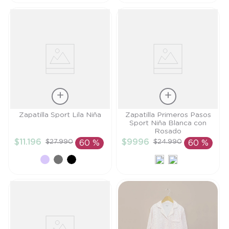
CARRITO
CARRITO
Talla
Talla
Zapatilla Sport Lila Niña
Zapatilla Primeros Pasos
Sport Niña Blanca con
28
19
Rosado
$
11
.
196
$
9996
$
27
.
990
$
24
.
990
60 %
60 %
AÑADIR AL
AÑADIR AL
CARRITO
CARRITO