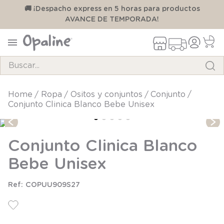
00
🚚 ¡Despacho express en 5 horas para productos
AVANCE DE TEMPORADA!
Buscar...
TÉRMINOS MÁS BUSCADOS
ropa
ositos y conjuntos
conjunto
Conjunto Clinica Blanco Bebe Unisex
1
.
pijama
2
.
calcetines
Conjunto Clinica Blanco
3
.
zapatillas
Bebe Unisex
4
.
body
5
.
manta
COPUU909S27
6
.
panty
7
.
niña