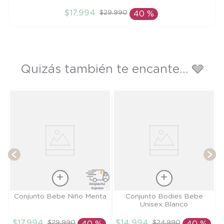
6M
$
17
.
994
$
29
.
990
40 %
AÑADIR AL CARRITO
Quizás también te encante... 🩶
ña
T
Talla
Talla
Conjunto Bebe Niño Menta
Conjunto Bodies Bebe
Unisex Blanco
9M
6M
$
17
.
994
$
14
.
994
$
29
.
990
$
24
.
990