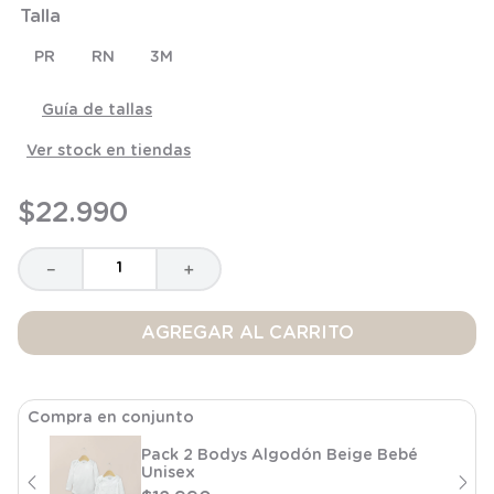
Talla
8
.
saco
9
.
saco dormir
PR
RN
3M
10
.
poleron
Guía de tallas
Ver stock en tiendas
$
22
.
990
－
＋
AGREGAR AL CARRITO
Compra en conjunto
Pack 2 Bodys Algodón Beige Bebé
Unisex