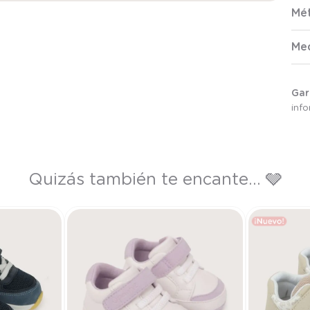
Mé
Me
Gar
inf
Quizás también te encante... 🩶