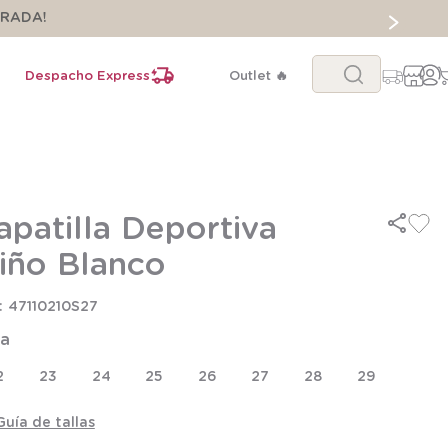
ORADA!
Buscar...
Despacho Express
Outlet 🔥
apatilla Deportiva
iño Blanco
47110210S27
la
2
23
24
25
26
27
28
29
Guía de tallas