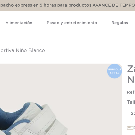
espacho express en 5 horas para productos AVANCE DE TEMP
Alimentación
Paseo y entretenimiento
Regalos
TÉRMINOS MÁS BUSCADOS
1
.
pijama
portiva Niño Blanco
2
.
calcetines
Z
3
.
zapatillas
N
4
.
body
5
.
manta
Tal
6
.
panty
7
.
niña
2
8
.
saco dormir