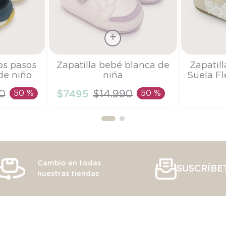
Talla
Talla
os pasos
Zapatilla bebé blanca de
Zapatil
de niño
niña
Suela Fl
15
18
0
50 %
$
7495
$
14
.
990
50 %
RRITO
AÑADIR AL CARRITO
AÑAD
Cambio en todas
SUSCRÍBE
nuestras tiendas