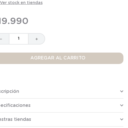
Ver stock en tiendas
19
.
990
－
＋
AGREGAR AL CARRITO
cripción
ecificaciones
stras tiendas