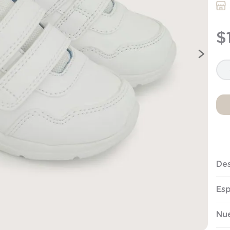
9
.
saco
10
.
zapatillas niño
$
Des
Esp
Nue