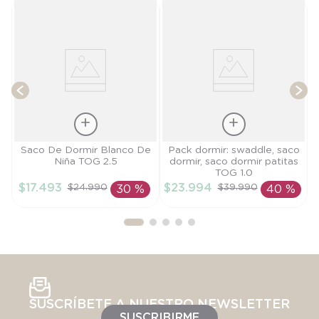
0
T
$
Talla
Talla
Saco De Dormir Blanco De
Pack dormir: swaddle, saco
Niña TOG 2.5
dormir, saco dormir patitas
M
TU
TOG 1.0
$
17
.
493
$
23
.
994
$
24
.
990
$
39
.
990
30 %
40 %
AÑADIR AL
AÑADIR AL
CARRITO
CARRITO
SUSCRÍBETE A NUESTRO NEWSLETTER
SUSCRIBIRME