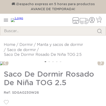
00
🚚 ¡Despacho express en 5 horas para productos
AVANCE DE TEMPORADA!
Buscar...
TÉRMINOS MÁS BUSCADOS
dormir
manta y sacos de dormir
saco de dormir
1
.
pijama
Saco De Dormir Rosado De Niña TOG 2.5
2
.
calcetines
3
.
zapatillas
Saco De Dormir Rosado
4
.
body
De Niña TOG 2.5
5
.
manta
SDGA0230W26
6
.
panty
7
.
niña