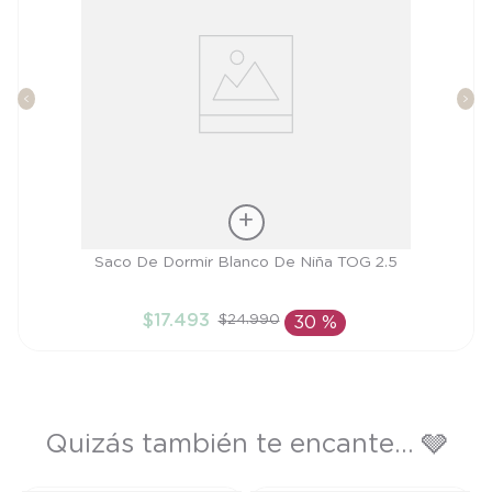
Talla
Saco De Dormir Blanco De Niña TOG 2.5
M
$
17
.
493
$
24
.
990
30 %
AÑADIR AL CARRITO
Quizás también te encante... 🩶