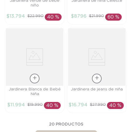
Talla
Talla
Jardinera verde de bebé
Jardinera de niña Celeste
niño
6M
RN
$
13
.
794
$
8796
$
22
.
990
$
21
.
990
40 %
60 %
AÑADIR AL
AÑADIR AL
CARRITO
CARRITO
Talla
Talla
Jardinera Blanca de Bebé
Jardinera de jeans de niña
Niña
6M
4A
$
11
.
994
$
16
.
794
$
19
.
990
$
27
.
990
40 %
40 %
AÑADIR AL
AÑADIR AL
CARRITO
CARRITO
20
PRODUCTOS