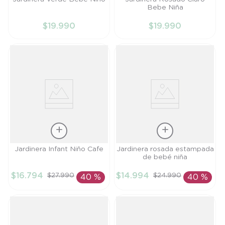
Bebe Niña
RN
RN
$
19
.
990
$
19
.
990
AÑADIR AL
AÑADIR AL
CARRITO
CARRITO
Talla
Talla
Jardinera Infant Niño Cafe
Jardinera rosada estampada
de bebé niña
9M
9M
$
16
.
794
$
14
.
994
$
27
.
990
$
24
.
990
40 %
40 %
AÑADIR AL
AÑADIR AL
CARRITO
CARRITO