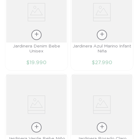
Talla
Talla
Jardinera Denim Bebe
Jardinera Azul Marino Infant
Unisex
Niña
RN
6M
$
19
.
990
$
27
.
990
AÑADIR AL
AÑADIR AL
CARRITO
CARRITO
Talla
Talla
Jardinera Verde Bebe Niño
Jardinera Rosado Claro