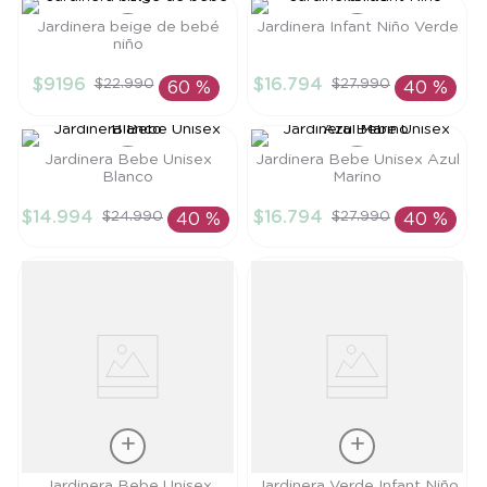
8
.
saco
Jardinera beige de bebé
Jardinera Infant Niño Verde
niño
9
.
saco dormir
Talla
Talla
$
9196
$
16
.
794
$
22
.
990
$
27
.
990
60 %
40 %
10
.
accesorios
3M
3A
AÑADIR AL
AÑADIR AL
CARRITO
CARRITO
Jardinera Bebe Unisex
Jardinera Bebe Unisex Azul
Blanco
Marino
Talla
Talla
$
14
.
994
$
16
.
794
$
24
.
990
$
27
.
990
40 %
40 %
6M
3M
AÑADIR AL
AÑADIR AL
CARRITO
CARRITO
Talla
Talla
Jardinera Bebe Unisex
Jardinera Verde Infant Niño