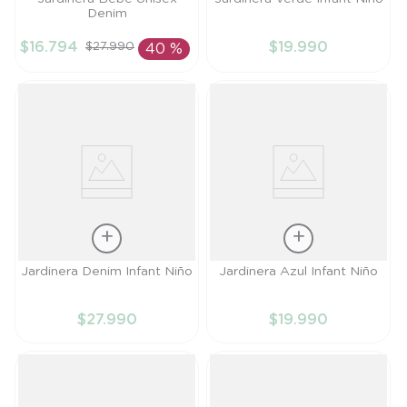
Denim
9M
6M
$
16
.
794
$
19
.
990
$
27
.
990
40 %
AÑADIR AL
AÑADIR AL
CARRITO
CARRITO
Talla
Talla
Jardinera Denim Infant Niño
Jardinera Azul Infant Niño
6M
6M
$
27
.
990
$
19
.
990
AÑADIR AL
AÑADIR AL
CARRITO
CARRITO