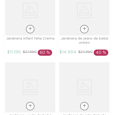
Talla
Talla
Jardinera Infant Niña Crema
Jardinera de jeans de bebé
unisex
12M
9M
$
11
.
196
$
14
.
994
$
27
.
990
$
24
.
990
60 %
40 %
AÑADIR AL
AÑADIR AL
CARRITO
CARRITO