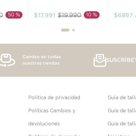
6M
3M
0
50 %
$
17
.
991
$
19
.
990
10 %
$
6897
RRITO
AÑADIR AL CARRITO
AÑAD
Cambio en todas
SUSCRÍBE
nuestras tiendas
s
Política de privacidad
Guía de tal
Políticas Cambios y 
Guía de tal
devoluciones
Guía de tal