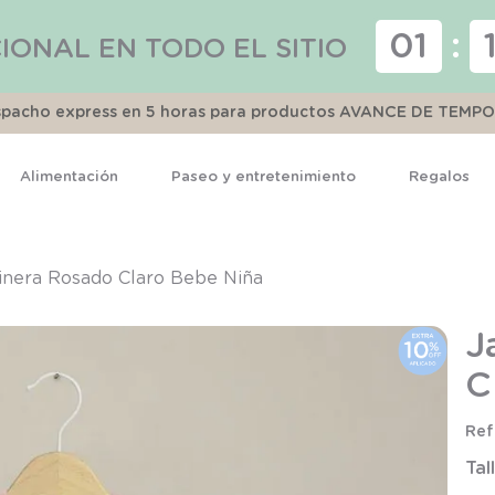
01
:
IONAL EN TODO EL SITIO
espacho express en 5 horas para productos AVANCE DE TEMP
Alimentación
Paseo y entretenimiento
Regalos
TÉRMINOS MÁS BUSCADOS
1
.
pijama
inera Rosado Claro Bebe Niña
2
.
calcetines
J
3
.
zapatillas
C
4
.
body
5
.
manta
Tal
6
.
panty