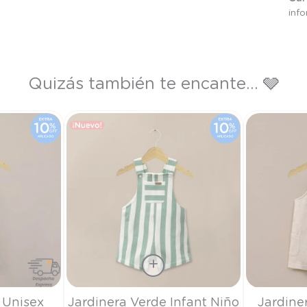
inf
Quizás también te encante... 🩶
Talla
Talla
 Unisex
Jardinera Verde Infant Niño
Jardine