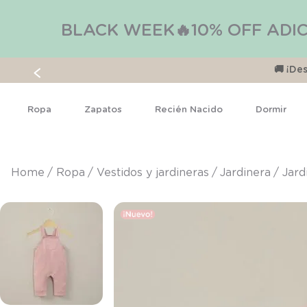
BLACK WEEK🔥10% OFF ADIC
🚚 ¡D
Ropa
Zapatos
Recién Nacido
Dormir
ropa
vestidos y jardineras
jardinera
Jard