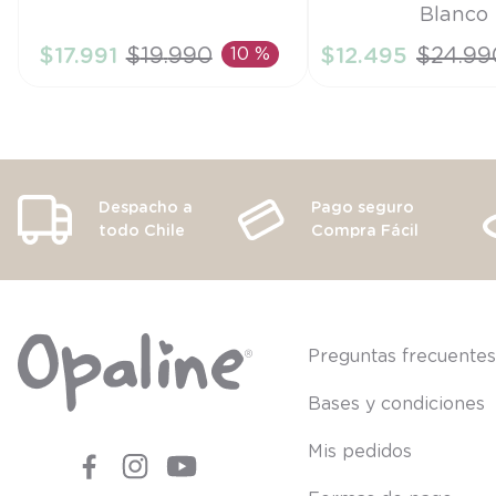
Blanco
RN
6M
$
17
.
991
$
19
.
990
10 %
$
12
.
495
$
24
.
99
AÑADIR AL CARRITO
AÑADIR AL CA
Despacho a
Pago seguro
todo Chile
Compra Fácil
Preguntas frecuente
Bases y condiciones
Mis pedidos