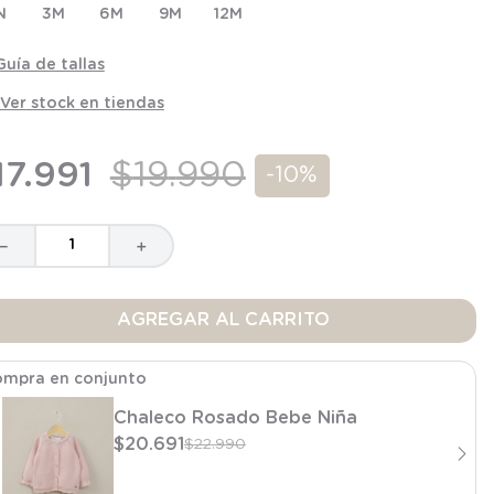
N
3M
6M
9M
12M
Guía de tallas
Ver stock en tiendas
17
.
991
$
19
.
990
-
10%
－
＋
AGREGAR AL CARRITO
mpra en conjunto
Chaleco Rosado Bebe Niña
$
20
.
691
$
22
.
990