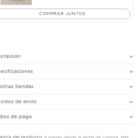
cripción
ecificaciones
stras tiendas
todos de envío
dios de pago
antía del producto
: 6 meses desde la fecha de compra. Más