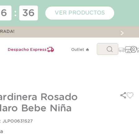
16
:
36
VER PRODUCTOS
ORADA!
Buscar...
Despacho Express
Outlet 🔥
ardinera Rosado
laro Bebe Niña
JLPO0631S27
la