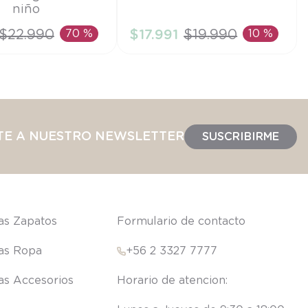
niño
6M
$
22
.
990
70 %
$
17
.
991
$
19
.
990
10 %
IR AL CARRITO
AÑADIR AL CARRITO
TE A NUESTRO NEWSLETTER
SUSCRIBIRME
las Zapatos
Formulario de contacto
las Ropa
+56 2 3327 7777
las Accesorios