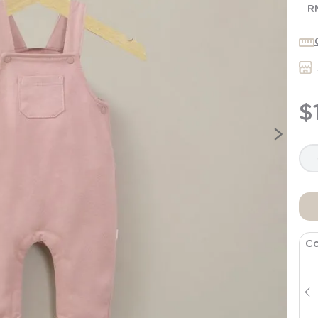
7
.
niña
R
8
.
saco dormir
9
.
saco
10
.
zapatillas niño
$
Co
Jeans Celeste Bebe Niña
$
16
.
191
$
17
.
990