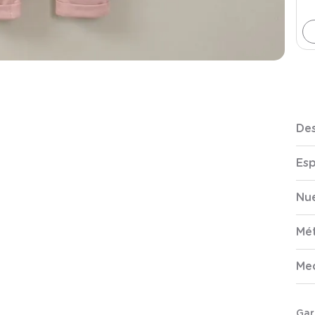
Des
Esp
Nue
Mé
Me
Gar