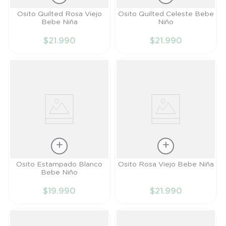
Talla
Talla
Osito Quilted Rosa Viejo
Osito Quilted Celeste Bebe
Bebe Niña
Niño
RN
RN
$
21
.
990
$
21
.
990
AÑADIR AL
AÑADIR AL
CARRITO
CARRITO
Talla
Talla
Osito Estampado Blanco
Osito Rosa Viejo Bebe Niña
Bebe Niño
PR
RN
$
19
.
990
$
21
.
990
AÑADIR AL
AÑADIR AL
CARRITO
CARRITO