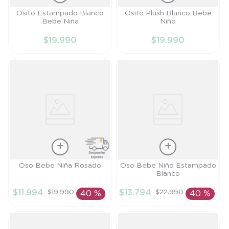
Talla
Talla
Osito Estampado Blanco
Osito Plush Blanco Bebe
Bebe Niña
Niño
PR
PR
$
19
.
990
$
19
.
990
AÑADIR AL
AÑADIR AL
CARRITO
CARRITO
Talla
Talla
Oso Bebe Niña Rosado
Oso Bebe Niño Estampado
Blanco
9M
3M
$
11
.
994
$
13
.
794
$
19
.
990
$
22
.
990
40 %
40 %
AÑADIR AL
AÑADIR AL
CARRITO
CARRITO