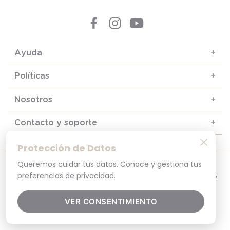
Ayuda
+
Políticas
+
Nosotros
+
Contacto y soporte
+
Protección de Datos
Queremos cuidar tus datos. Conoce y gestiona tus
© 2025. Todos los derechos reservados
Por tu seguridad, recuerda revisar siempre en tu navegador que el sitio que
preferencias de privacidad.
visitas sea la versión oficial. La dirección opaline.cl es la única del sitio oficial de
Opaline.Seguridad y Privacidad Garantizada SSL Secure GlobalSign. Comprar en
opaline.cl es 100% seguro.
VER CONSENTIMIENTO