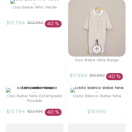
8
.
saco
Oso Bebe Niño Verde
9
.
saco dormir
Talla
$
13
.
794
$
22
.
990
40 %
10
.
poleron
6M
AÑADIR AL
CARRITO
Talla
Oso Bebe Niña Beige
6M
$
11
.
994
$
19
.
990
40 %
AÑADIR AL
CARRITO
Oso Bebe Niña Estampado
Osito Blanco Bebe Niña
Rosado
Talla
Talla
$
13
.
794
$
19
.
990
$
22
.
990
40 %
6M
PR
AÑADIR AL
AÑADIR AL
CARRITO
CARRITO