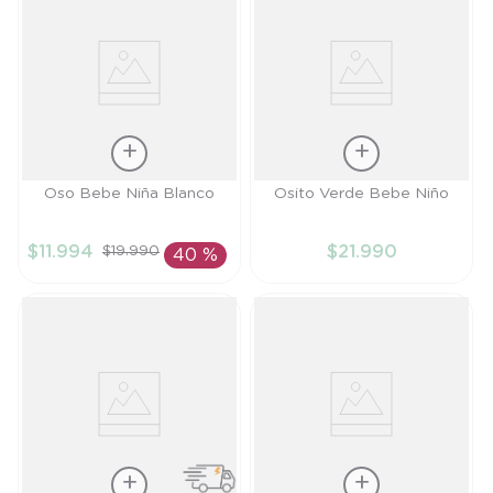
Talla
Talla
Oso Bebe Niña Blanco
Osito Verde Bebe Niño
6M
RN
$
11
.
994
$
21
.
990
$
19
.
990
40 %
AÑADIR AL
AÑADIR AL
CARRITO
CARRITO