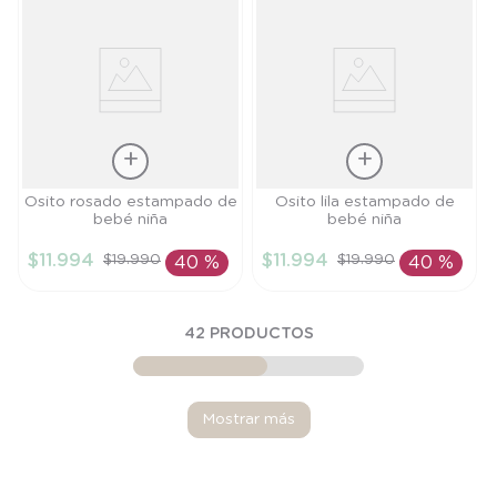
Talla
Talla
Osito rosado estampado de
Osito lila estampado de
bebé niña
bebé niña
6M
9M
$
11
.
994
$
11
.
994
$
19
.
990
$
19
.
990
40 %
40 %
AÑADIR AL
AÑADIR AL
CARRITO
CARRITO
42
PRODUCTOS
Mostrar más