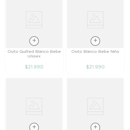
Talla
Talla
Osito Quilted Blanco Bebe
Osito Blanco Bebe Niño
Unisex
RN
PR
$
21
.
990
$
21
.
990
AÑADIR AL
AÑADIR AL
CARRITO
CARRITO