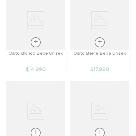
Talla
Talla
Osito Blanco Bebe Unisex
Osito Beige Bebe Unisex
RN
RN
$
14
.
990
$
17
.
990
AÑADIR AL
AÑADIR AL
CARRITO
CARRITO