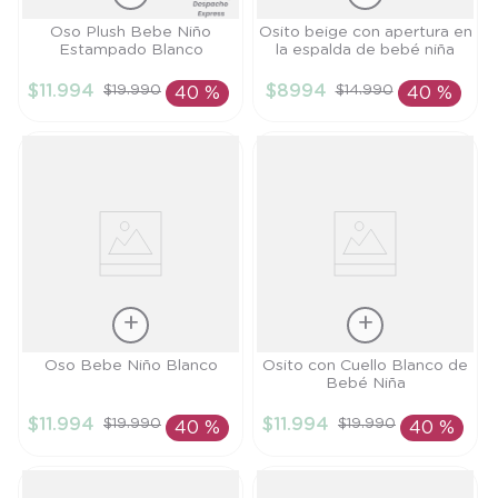
Talla
Talla
Oso Plush Bebe Niño
Osito beige con apertura en
Estampado Blanco
la espalda de bebé niña
3M
RN
$
11
.
994
$
8994
$
19
.
990
$
14
.
990
40 %
40 %
AÑADIR AL
AÑADIR AL
CARRITO
CARRITO
Talla
Talla
Oso Bebe Niño Blanco
Osito con Cuello Blanco de
Bebé Niña
6M
3M
$
11
.
994
$
11
.
994
$
19
.
990
$
19
.
990
40 %
40 %
AÑADIR AL
AÑADIR AL
CARRITO
CARRITO