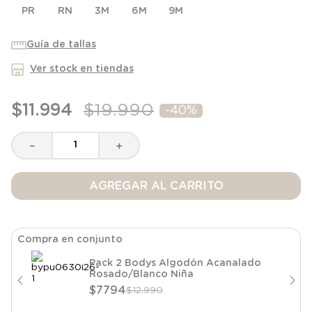
PR
8
.
saco dormir
RN
3M
6M
9M
9
.
saco
Guía de tallas
10
.
zapatillas niño
Ver stock en tiendas
$
11
.
994
$
19
.
990
-
40%
－
＋
AGREGAR AL CARRITO
Compra en conjunto
Pack 2 Bodys Algodón Acanalado
Rosado/Blanco Niña
$
7794
$
12
.
990