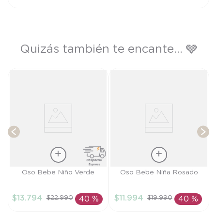
AÑADIR AL CARRITO
Quizás también te encante... 🩶
e
T
Talla
Talla
Oso Bebe Niño Verde
Oso Bebe Niña Rosado
6M
9M
$
13
.
794
$
11
.
994
$
22
.
990
$
19
.
990
40 %
40 %
AÑADIR AL
AÑADIR AL
CARRITO
CARRITO