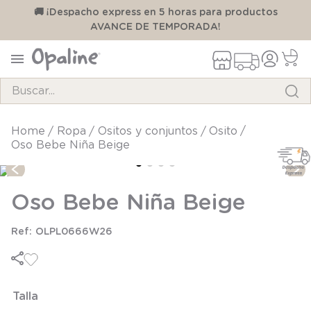
00
🚚 ¡Despacho express en 5 horas para productos
AVANCE DE TEMPORADA!
Buscar...
TÉRMINOS MÁS BUSCADOS
ropa
ositos y conjuntos
osito
Oso Bebe Niña Beige
1
.
pijama
2
.
calcetines
Oso Bebe Niña Beige
3
.
zapatillas
4
.
body
OLPL0666W26
5
.
manta
6
.
panty
Talla
7
.
niña