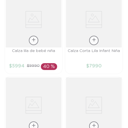
Talla
Talla
Calza lila de bebé niña
Calza Corta Lila Infant Niña
RN
12M
$
5994
$
7990
$
9990
40 %
AÑADIR AL
AÑADIR AL
CARRITO
CARRITO