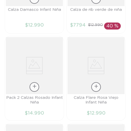
Talla
Talla
Calza Damasco Infant Niña
Calza de rib verde de niña
6M
4A
$
12
.
990
$
7794
$
12
.
990
40 %
AÑADIR AL
AÑADIR AL
CARRITO
CARRITO
Talla
Talla
Pack 2 Calzas Rosado Infant
Calza Flare Rosa Viejo
Niña
Infant Niña
9M
6M
$
14
.
990
$
12
.
990
AÑADIR AL
AÑADIR AL
CARRITO
CARRITO