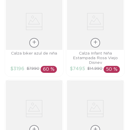
Talla
Talla
Calza biker azul de niña
Calza Infant Niña
Estampada Rosa Viejo
6M
18M
Disney
$
3196
$
7495
$
7990
$
14
.
990
60 %
50 %
AÑADIR AL
AÑADIR AL
CARRITO
CARRITO