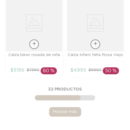
Talla
Talla
Calza biker rosada de niña
Calza Infant Niña Rosa Viejo
6M
4A
$
3196
$
4995
$
7990
$
9990
60 %
50 %
AÑADIR AL
AÑADIR AL
CARRITO
CARRITO
32
PRODUCTOS
Mostrar más