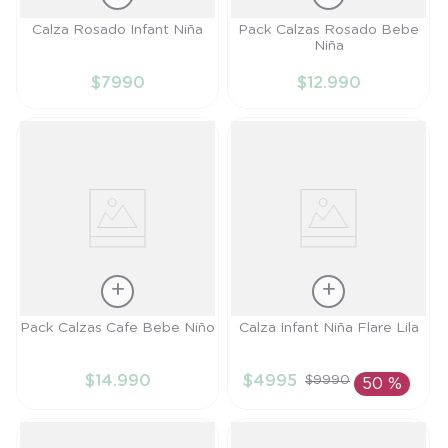
Talla
Talla
Calza Rosado Infant Niña
Pack Calzas Rosado Bebe
Niña
6M
RN
$
7990
$
12
.
990
AÑADIR AL
AÑADIR AL
CARRITO
CARRITO
Talla
Talla
Pack Calzas Cafe Bebe Niño
Calza Infant Niña Flare Lila
RN
6M
$
14
.
990
$
4995
$
9990
50 %
AÑADIR AL
AÑADIR AL
CARRITO
CARRITO