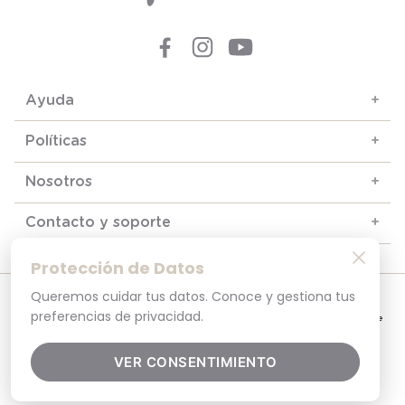
Ayuda
+
Políticas
+
Nosotros
+
Contacto y soporte
+
Protección de Datos
Queremos cuidar tus datos. Conoce y gestiona tus
© 2025. Todos los derechos reservados
Por tu seguridad, recuerda revisar siempre en tu navegador que el sitio que
preferencias de privacidad.
visitas sea la versión oficial. La dirección opaline.cl es la única del sitio oficial de
Opaline.Seguridad y Privacidad Garantizada SSL Secure GlobalSign. Comprar en
opaline.cl es 100% seguro.
VER CONSENTIMIENTO