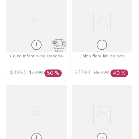
Talla
Talla
Calza Infant Niña Rosado
Calza flare lila de niña
4A
4A
$
4995
$
7794
$
9990
$
12
.
990
50 %
40 %
AÑADIR AL
AÑADIR AL
CARRITO
CARRITO