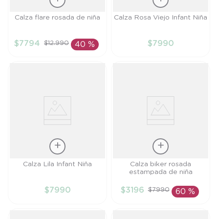
Talla
Talla
Calza flare rosada de niña
Calza Rosa Viejo Infant Niña
4A
6M
$
7794
$
7990
$
12
.
990
40 %
AÑADIR AL
AÑADIR AL
CARRITO
CARRITO
Talla
Talla
Calza Lila Infant Niña
Calza biker rosada
estampada de niña
6M
12M
$
7990
$
3196
$
7990
60 %
AÑADIR AL
AÑADIR AL
CARRITO
CARRITO