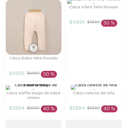
8
.
saco
Calza Infant Niña Rosado
9
.
saco dormir
Talla
$
4995
$
9990
50 %
10
.
poleron
18M
AÑADIR AL
CARRITO
Talla
Calza Bebe Niña Rosado
6M
$
4995
$
9990
50 %
AÑADIR AL
CARRITO
Calza waffle beige de bebé
Calza celeste de niña
unisex
Talla
Talla
$
5994
$
5994
$
9990
$
9990
40 %
40 %
9M
3A
AÑADIR AL
AÑADIR AL
CARRITO
CARRITO