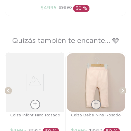
6M
$
4995
$
9990
50 %
AÑADIR AL CARRITO
Quizás también te encante... 🩶
P
T
Talla
Talla
Calza Infant Niña Rosado
Calza Bebe Niña Rosado
4A
6M
$
4995
$
4995
$
9990
$
9990