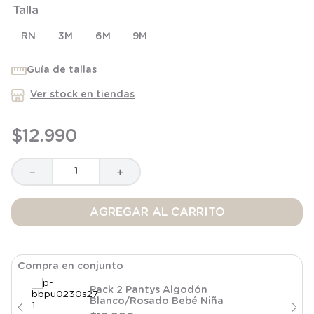
Talla
8
.
saco
9
.
saco dormir
RN
3M
6M
9M
10
.
poleron
Guía de tallas
Ver stock en tiendas
$
12
.
990
－
＋
AGREGAR AL CARRITO
Compra en conjunto
Pack 2 Pantys Algodón
Blanco/Rosado Bebé Niña