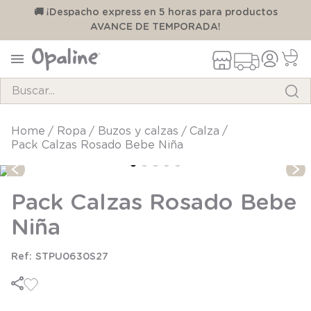
00
🚚 ¡Despacho express en 5 horas para productos
AVANCE DE TEMPORADA!
Buscar...
TÉRMINOS MÁS BUSCADOS
ropa
buzos y calzas
calza
Pack Calzas Rosado Bebe Niña
1
.
pijama
2
.
calcetines
Pack Calzas Rosado Bebe
3
.
zapatillas
Niña
4
.
body
5
.
manta
STPU0630S27
6
.
panty
7
.
niña