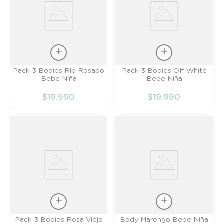
Talla
Talla
Pack 3 Bodies Rib Rosado
Pack 3 Bodies Off White
Bebe Niña
Bebe Niña
RN
PR
$
19
.
990
$
19
.
990
AÑADIR AL
AÑADIR AL
CARRITO
CARRITO
Talla
Talla
Pack 3 Bodies Rosa Viejo
Body Marengo Bebe Niña