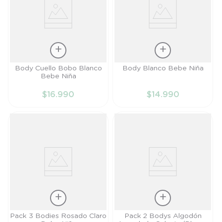
Talla
Talla
Body Cuello Bobo Blanco
Body Blanco Bebe Niña
Bebe Niña
3M
RN
$
16
.
990
$
14
.
990
AÑADIR AL
AÑADIR AL
CARRITO
CARRITO
Talla
Talla
Pack 3 Bodies Rosado Claro
Pack 2 Bodys Algodón