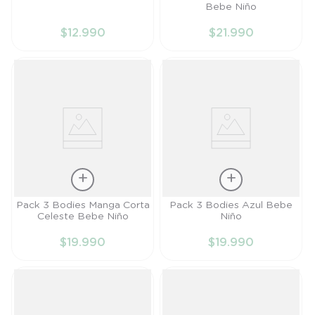
Bebe Niño
RN
RN
$
12
.
990
$
21
.
990
AÑADIR AL
AÑADIR AL
CARRITO
CARRITO
Talla
Talla
Pack 3 Bodies Manga Corta
Pack 3 Bodies Azul Bebe
Celeste Bebe Niño
Niño
PR
RN
$
19
.
990
$
19
.
990
AÑADIR AL
AÑADIR AL
CARRITO
CARRITO