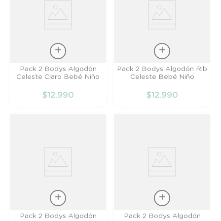
Talla
Talla
Pack 2 Bodys Algodón
Pack 2 Bodys Algodón Rib
Celeste Claro Bebé Niño
Celeste Bebé Niño
RN
PR
$
12
.
990
$
12
.
990
AÑADIR AL
AÑADIR AL
CARRITO
CARRITO
Talla
Talla
Pack 2 Bodys Algodón
Pack 2 Bodys Algodón