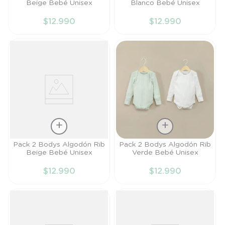
Beige Bebé Unisex
Blanco Bebé Unisex
PR
PR
$
12
.
990
$
12
.
990
AÑADIR AL
AÑADIR AL
CARRITO
CARRITO
Talla
Talla
Pack 2 Bodys Algodón Rib
Pack 2 Bodys Algodón Rib
Beige Bebé Unisex
Verde Bebé Unisex
RN
PR
$
12
.
990
$
12
.
990
AÑADIR AL
AÑADIR AL
CARRITO
CARRITO