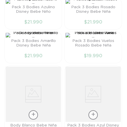
8
.
saco
Pack 3 Bodies Azulino
Pack 3 Bodies Rosado
Disney Bebe Niño
Disney Bebe Niña
9
.
saco dormir
Talla
Talla
$
21
.
990
$
21
.
990
10
.
poleron
RN
RN
AÑADIR AL
AÑADIR AL
Pack 3 Bodies Amarillo
Pack 3 Bodies Vuelos
CARRITO
CARRITO
Disney Bebe Niña
Rosado Bebe Niña
Talla
Talla
$
21
.
990
$
19
.
990
RN
RN
AÑADIR AL
AÑADIR AL
CARRITO
CARRITO
Talla
Talla
Body Blanco Bebe Niña
Pack 3 Bodies Azul Disney