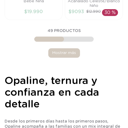
Bebe Niña
Acanalado Celeste/Blanco
PR
9M
Niño
$
19
.
990
$
9093
$
12
.
990
30 %
AÑADIR AL
AÑADIR AL
CARRITO
CARRITO
49
PRODUCTOS
Mostrar más
Opaline, ternura y
confianza en cada
detalle
Desde los primeros días hasta los primeros pasos,
Opaline acompaña a las familias con un mix integral de