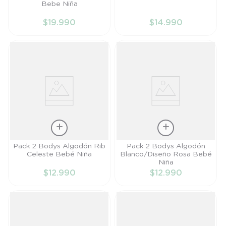
Bebe Niña
PR
RN
$
19
.
990
$
14
.
990
AÑADIR AL
AÑADIR AL
CARRITO
CARRITO
Talla
Talla
Pack 2 Bodys Algodón Rib
Pack 2 Bodys Algodón
Celeste Bebé Niña
Blanco/Diseño Rosa Bebé
PR
PR
Niña
$
12
.
990
$
12
.
990
AÑADIR AL
AÑADIR AL
CARRITO
CARRITO