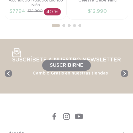
Acanalado Rosado/Blanco
Celeste Bebé Niña
18M
PR
Niña
$
7794
$
12
.
990
$
12
.
990
40 %
AÑADIR AL
AÑADIR AL
CARRITO
CARRITO
SUSCRÍBETE A NUESTRO NEWSLETTER
SUSCRIBIRME
Cambio Gratis en nuestras tiendas