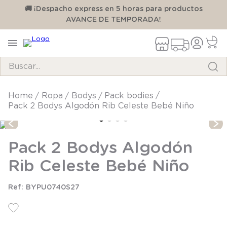
00
🚚 ¡Despacho express en 5 horas para productos
AVANCE DE TEMPORADA!
Buscar...
TÉRMINOS MÁS BUSCADOS
ropa
bodys
pack bodies
Pack 2 Bodys Algodón Rib Celeste Bebé Niño
1
.
pijama
2
.
calcetines
Pack 2 Bodys Algodón
3
.
zapatillas
Rib Celeste Bebé Niño
4
.
body
5
.
manta
BYPU0740S27
6
.
panty
7
.
niña