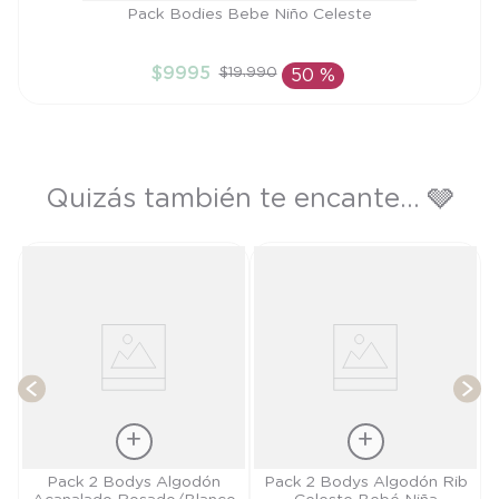
Talla
Pack Bodies Bebe Niño Celeste
12M
$
9995
$
19
.
990
50 %
AÑADIR AL CARRITO
Quizás también te encante... 🩶
T
Talla
Talla
Pack 2 Bodys Algodón
Pack 2 Bodys Algodón Rib