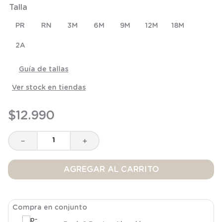
Talla
8
.
saco
9
.
saco dormir
PR
RN
3M
6M
9M
12M
18M
10
.
poleron
2A
Guía de tallas
Ver stock en tiendas
$
12
.
990
－
＋
AGREGAR AL CARRITO
Compra en conjunto