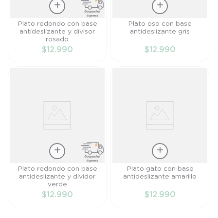
Talla
Talla
Plato redondo con base
Plato oso con base
antideslizante y divisor
antideslizante gris
TU
TU
rosado
$
12
.
990
$
12
.
990
AÑADIR AL
AÑADIR AL
CARRITO
CARRITO
Talla
Talla
Plato redondo con base
Plato gato con base
antideslizante y dividor
antideslizante amarillo
TU
TU
verde
$
12
.
990
$
12
.
990
AÑADIR AL
AÑADIR AL
CARRITO
CARRITO