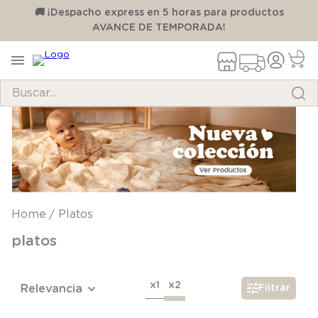
00
🚚 ¡Despacho express en 5 horas para productos
AVANCE DE TEMPORADA!
Buscar...
TÉRMINOS MÁS BUSCADOS
1
.
pijama
2
.
calcetines
3
.
zapatillas
Platos
4
.
body
platos
5
.
manta
6
.
panty
x1
x2
Relevancia
Filtrar
7
.
niña