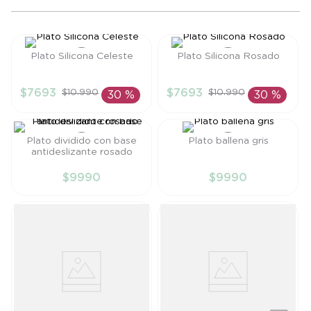
8
.
saco dormir
9
.
saco
Plato Silicona Celeste
Plato Silicona Rosado
10
.
zapatillas niño
Talla
Talla
$
7693
$
7693
$
10
.
990
$
10
.
990
30 %
30 %
TU
TU
AÑADIR AL
AÑADIR AL
CARRITO
CARRITO
Plato dividido con base
Plato ballena gris
antideslizante rosado
Talla
Talla
$
9990
$
9990
TU
TU
AÑADIR AL
AÑADIR AL
CARRITO
CARRITO