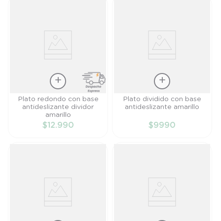
Talla
Talla
Plato redondo con base
Plato dividido con base
antideslizante dividor
antideslizante amarillo
TU
TU
amarillo
$
12
.
990
$
9990
AÑADIR AL
AÑADIR AL
CARRITO
CARRITO