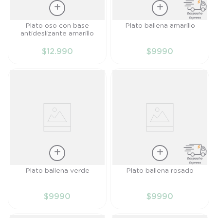
Talla
Talla
Plato oso con base
Plato ballena amarillo
antideslizante amarillo
TU
TU
$
12
.
990
$
9990
AÑADIR AL
AÑADIR AL
CARRITO
CARRITO
Talla
Talla
Plato ballena verde
Plato ballena rosado
TU
TU
$
9990
$
9990
AÑADIR AL
AÑADIR AL
CARRITO
CARRITO