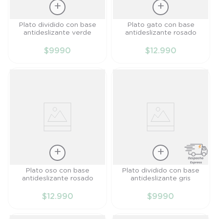
Talla
Talla
Plato dividido con base
Plato gato con base
antideslizante verde
antideslizante rosado
TU
TU
$
9990
$
12
.
990
AÑADIR AL
AÑADIR AL
CARRITO
CARRITO
Talla
Talla
Plato oso con base
Plato dividido con base
antideslizante rosado
antideslizante gris
TU
TU
$
12
.
990
$
9990
AÑADIR AL
AÑADIR AL
CARRITO
CARRITO