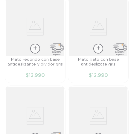
Talla
Talla
Plato redondo con base
Plato gato con base
antideslizante y dividor gris
antideslizate gris
TU
TU
$
12
.
990
$
12
.
990
AÑADIR AL
AÑADIR AL
CARRITO
CARRITO