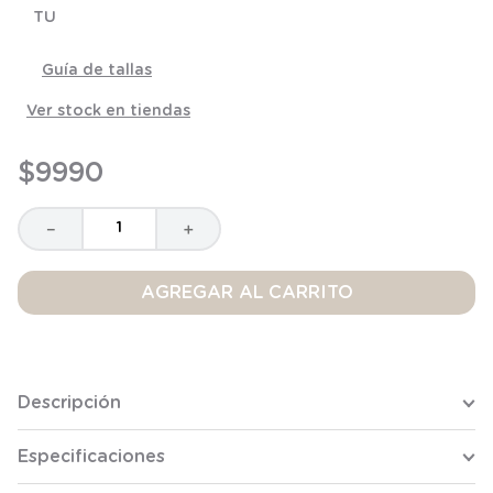
TU
8
.
saco dormir
9
.
saco
Guía de tallas
10
.
zapatillas niño
Ver stock en tiendas
$
9990
－
＋
AGREGAR AL CARRITO
Descripción
Especificaciones