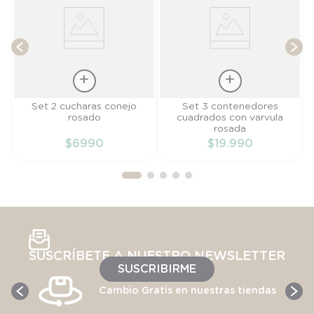
Talla
Talla
Set 2 cucharas conejo
Set 3 contenedores
rosado
cuadrados con varvula
TU
TU
rosada
$
6990
$
19
.
990
AÑADIR AL
AÑADIR AL
CARRITO
CARRITO
SUSCRÍBETE A NUESTRO NEWSLETTER
SUSCRIBIRME
Cambio Gratis en nuestras tiendas