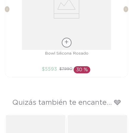
Talla
Bowl Silicona Rosado
TU
$
5593
$
7990
30 %
AÑADIR AL CARRITO
Quizás también te encante... 🩶
T