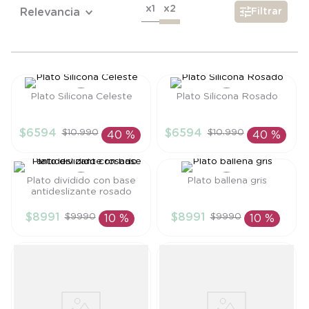
6
.
panty
x1
x2
Relevancia
Filtrar
7
.
niña
8
.
saco dormir
9
.
saco
Plato Silicona Celeste
Plato Silicona Rosado
10
.
zapatillas niño
Talla
Talla
$
6594
$
6594
$
10
.
990
$
10
.
990
40 %
40 %
TU
TU
AÑADIR AL
AÑADIR AL
CARRITO
CARRITO
Plato dividido con base
Plato ballena gris
antideslizante rosado
Talla
Talla
$
8991
$
8991
$
9990
$
9990
10 %
10 %
TU
TU
AÑADIR AL
AÑADIR AL
CARRITO
CARRITO