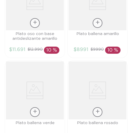
Talla
Talla
Plato oso con base
Plato ballena amarillo
antideslizante amarillo
TU
TU
$
11
.
691
$
8991
$
12
.
990
$
9990
10 %
10 %
AÑADIR AL
AÑADIR AL
CARRITO
CARRITO
Talla
Talla
Plato ballena verde
Plato ballena rosado
TU
TU