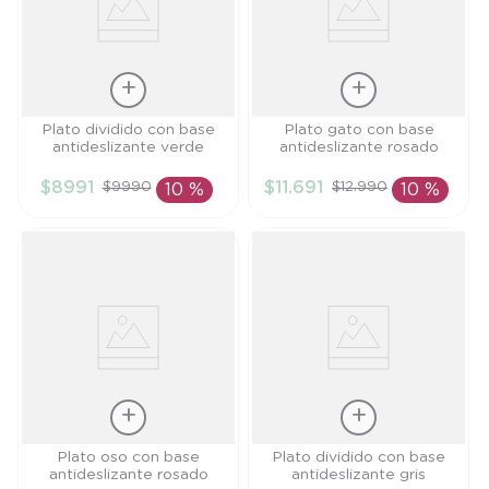
Talla
Talla
Plato dividido con base
Plato gato con base
antideslizante verde
antideslizante rosado
TU
TU
$
8991
$
11
.
691
$
9990
$
12
.
990
10 %
10 %
AÑADIR AL
AÑADIR AL
CARRITO
CARRITO
Talla
Talla
Plato oso con base
Plato dividido con base
antideslizante rosado
antideslizante gris