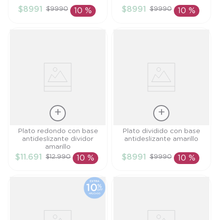
$
8991
$
8991
$
9990
$
9990
10 %
10 %
AÑADIR AL
AÑADIR AL
CARRITO
CARRITO
Talla
Talla
Plato redondo con base
Plato dividido con base
antideslizante dividor
antideslizante amarillo
TU
TU
amarillo
$
11
.
691
$
8991
$
12
.
990
$
9990
10 %
10 %
AÑADIR AL
AÑADIR AL
CARRITO
CARRITO