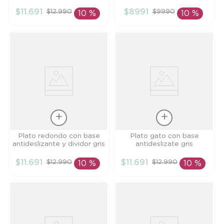
TU
TU
$
11
.
691
$
8991
$
12
.
990
$
9990
10 %
10 %
AÑADIR AL
AÑADIR AL
CARRITO
CARRITO
Talla
Talla
Plato redondo con base
Plato gato con base
antideslizante y dividor gris
antideslizate gris
TU
TU
$
11
.
691
$
11
.
691
$
12
.
990
$
12
.
990
10 %
10 %
AÑADIR AL
AÑADIR AL
CARRITO
CARRITO