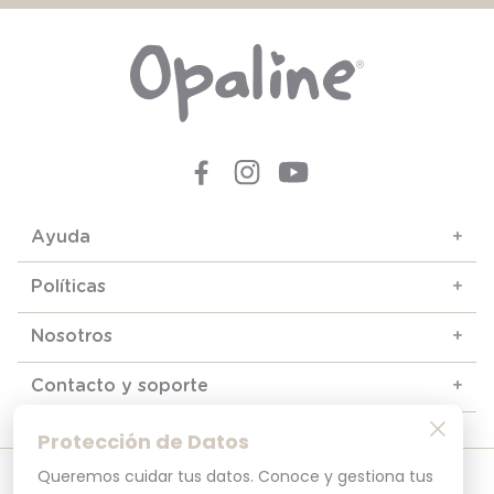
Ayuda
+
Políticas
+
Nosotros
+
Contacto y soporte
+
Protección de Datos
Queremos cuidar tus datos. Conoce y gestiona tus
© 2025. Todos los derechos reservados
Por tu seguridad, recuerda revisar siempre en tu navegador que el sitio que