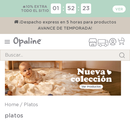
🔥10% EXTRA
:
:
01
52
22
TODO EL SITIO
00
🚚 ¡Despacho express en 5 horas para productos
AVANCE DE TEMPORADA!
Buscar...
TÉRMINOS MÁS BUSCADOS
1
.
pijama
2
.
calcetines
3
.
zapatillas
Platos
4
.
body
platos
5
.
manta