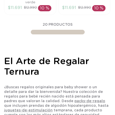
TU
TU
verde
$
11
.
691
$
11
.
691
$
12
.
990
$
12
.
990
10 %
10 %
AÑADIR AL
AÑADIR AL
CARRITO
CARRITO
20
PRODUCTOS
El Arte de Regalar
Ternura
¿Buscas
regalos originales para baby shower
o un
detalle para dar la bienvenida? Nuestra colección de
regalos para bebé recién nacido
está pensada para
padres que valoran la calidad. Desde
packs-de-regalo
que incluyen prendas de algodón hipoalergénico, hasta
juguetes-de-estimulación
temprana, cada producto
cumple con los más altos estándares de seguridad.