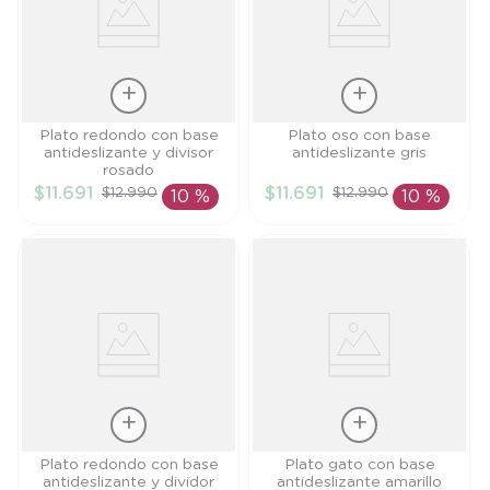
Talla
Talla
Plato redondo con base
Plato oso con base
antideslizante y divisor
antideslizante gris
TU
TU
rosado
$
11
.
691
$
11
.
691
$
12
.
990
$
12
.
990
10 %
10 %
AÑADIR AL
AÑADIR AL
CARRITO
CARRITO
Talla
Talla
Plato redondo con base
Plato gato con base
antideslizante y dividor
antideslizante amarillo