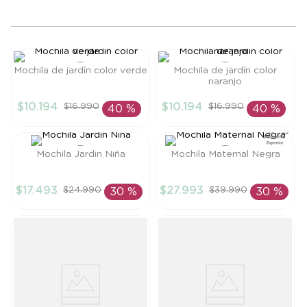
8
.
saco dormir
9
.
saco
10
.
poleron
Mochila de jardín color verde
Mochila de jardín color
naranjo
Talla
Talla
$
10
.
194
$
10
.
194
$
16
.
990
$
16
.
990
40 %
40 %
TU
TU
AÑADIR AL
AÑADIR AL
CARRITO
CARRITO
Mochila Jardin Niña
Mochila Maternal Negra
Talla
Talla
$
17
.
493
$
27
.
993
$
24
.
990
$
39
.
990
30 %
30 %
TU
TU
AÑADIR AL
AÑADIR AL
CARRITO
CARRITO