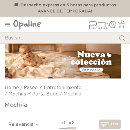
00
🚚 ¡Despacho express en 5 horas para productos
AVANCE DE TEMPORADA!
Buscar...
TÉRMINOS MÁS BUSCADOS
1
.
pijama
2
.
calcetines
3
.
zapatillas
Paseo Y Entretenimiento
Mochila Y Porta Bebe
Mochila
4
.
body
Mochila
5
.
manta
6
.
panty
x1
x2
Relevancia
Filtrar
7
.
niña