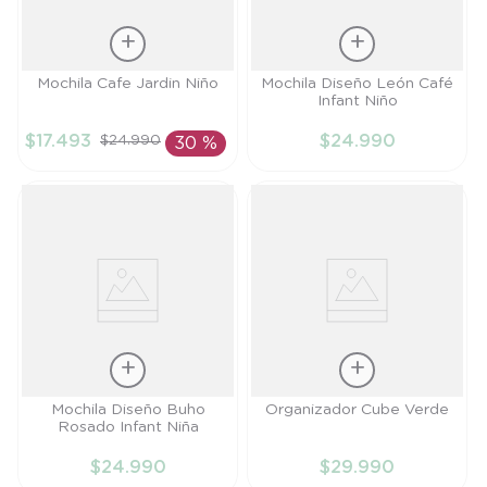
Talla
Talla
Mochila Cafe Jardin Niño
Mochila Diseño León Café
Infant Niño
TU
TU
$
17
.
493
$
24
.
990
$
24
.
990
30 %
AÑADIR AL
AÑADIR AL
CARRITO
CARRITO
Talla
Talla
Mochila Diseño Buho
Organizador Cube Verde
Rosado Infant Niña
TU
TU
$
24
.
990
$
29
.
990
AÑADIR AL
AÑADIR AL