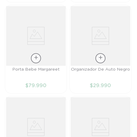
CARRITO
CARRITO
Talla
Talla
Porta Bebe Margareet
Organizador De Auto Negro
TU
TU
$
79
.
990
$
29
.
990
AÑADIR AL
AÑADIR AL
CARRITO
CARRITO