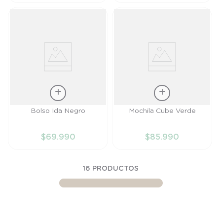
CARRITO
CARRITO
Talla
Talla
Bolso Ida Negro
Mochila Cube Verde
TU
TU
$
69
.
990
$
85
.
990
AÑADIR AL
AÑADIR AL
CARRITO
CARRITO
16
PRODUCTOS