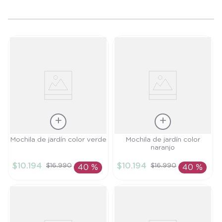
9
.
saco
10
.
poleron
Talla
Talla
Mochila de jardín color verde
Mochila de jardín color
naranjo
TU
TU
$
10
.
194
$
10
.
194
$
16
.
990
$
16
.
990
40 %
40 %
AÑADIR AL
AÑADIR AL
CARRITO
CARRITO