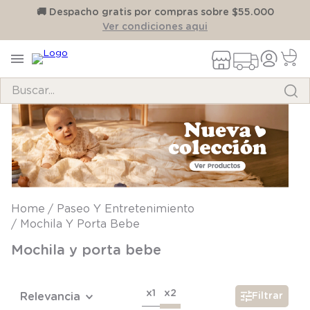
on
🚚 Despacho gratis por compras sobre $55.000
Ver condiciones aqui
Buscar...
TÉRMINOS MÁS BUSCADOS
1
.
pijama
2
.
calcetines
3
.
zapatillas
Paseo Y Entretenimiento
4
.
body
Mochila Y Porta Bebe
5
.
manta
Mochila y porta bebe
6
.
panty
7
.
niña
x1
x2
Relevancia
Filtrar
8
.
saco dormir