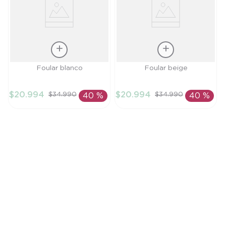
Talla
Talla
Foular blanco
Foular beige
TU
TU
$
20
.
994
$
20
.
994
$
34
.
990
$
34
.
990
40 %
40 %
AÑADIR AL
AÑADIR AL
CARRITO
CARRITO