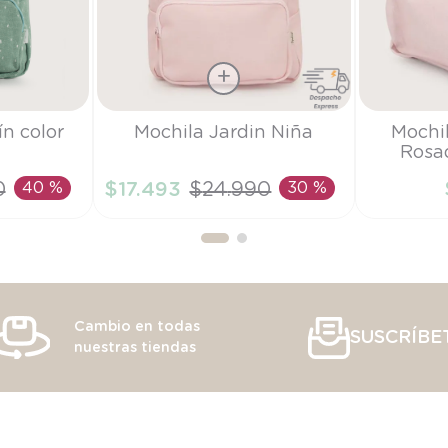
Talla
Talla
ín color
Mochila Jardin Niña
Mochi
Rosad
TU
TU
0
40 %
$
17
.
493
$
24
.
990
30 %
RRITO
AÑADIR AL CARRITO
AÑAD
Cambio en todas
SUSCRÍBE
nuestras tiendas