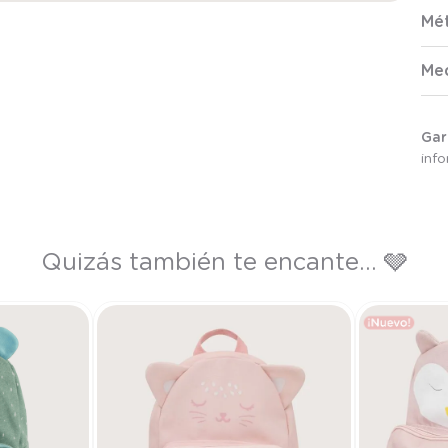
Mé
Me
Gar
inf
Quizás también te encante... 🩶