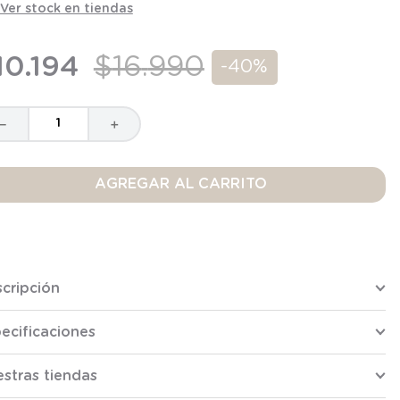
Ver stock en tiendas
10
.
194
$
16
.
990
-
40%
－
＋
AGREGAR AL CARRITO
cripción
ecificaciones
stras tiendas