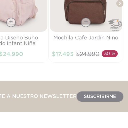
Talla
la Diseño Buho
Mochila Cafe Jardin Niño
o Infant Niña
TU
$
24
.
990
$
17
.
493
$
24
.
990
30 %
IR AL CARRITO
AÑADIR AL CARRITO
TE A NUESTRO NEWSLETTER
SUSCRIBIRME