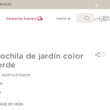
ORADA!
Buscar...
Despacho Express
Outlet 🔥
ochila de jardín color
erde
MOPYU370W25
la
U
Guía de tallas