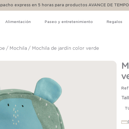
espacho express en 5 horas para productos AVANCE DE TEMP
Alimentación
Paseo y entretenimiento
Regalos
TÉRMINOS MÁS BUSCADOS
1
.
pijama
ebe
mochila
Mochila de jardín color verde
2
.
calcetines
M
3
.
zapatillas
v
4
.
body
5
.
panty
Tal
6
.
manta
7
.
niña
T
8
.
saco dormir