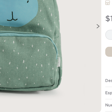
9
.
saco
10
.
zapatillas niño
$
Des
Esp
Nue