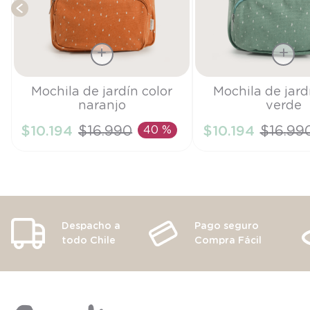
Talla
Talla
Mochila de jardín color
Mochila de jard
naranjo
verde
TU
TU
$
10
.
194
$
16
.
990
40 %
$
10
.
194
$
16
.
99
AÑADIR AL CARRITO
AÑADIR AL CA
Despacho a
Pago seguro
todo Chile
Compra Fácil