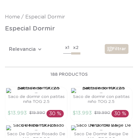
8
.
saco dormir
9
.
saco
Especial Dormir
10
.
poleron
Especial Dormir
x1
x2
Relevancia
Filtrar
188
PRODUCTOS
Saco de dormir con patitas
Saco de dormir con patitas
niña TOG 2.5
niño TOG 2.5
Talla
Talla
$
13
.
993
$
13
.
993
$
19
.
990
$
19
.
990
30 %
30 %
S
S
AÑADIR AL
AÑADIR AL
CARRITO
CARRITO
Saco De Dormir Rosado De
Saco De Dormir Beige De