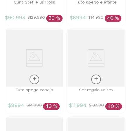
Talla
Talla
Cuna Stefi Plus Rosa
Tuto apego elefante
TU
TU
$
90
.
993
$
8994
$
129
.
990
$
14
.
990
30 %
40 %
AÑADIR AL
AÑADIR AL
CARRITO
CARRITO
Talla
Talla
Tuto apego conejo
Set regalo unisex
TU
TU
$
8994
$
11
.
994
$
14
.
990
$
19
.
990
40 %
40 %
AÑADIR AL
AÑADIR AL
CARRITO
CARRITO