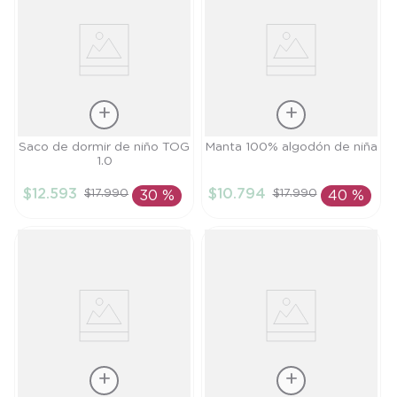
Talla
Talla
Saco de dormir de niño TOG
Manta 100% algodón de niña
1.0
S
TU
$
12
.
593
$
10
.
794
$
17
.
990
$
17
.
990
30 %
40 %
AÑADIR AL
AÑADIR AL
CARRITO
CARRITO