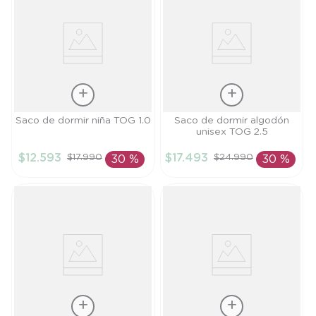
Talla
Talla
Saco de dormir niña TOG 1.0
Saco de dormir algodón
unisex TOG 2.5
S
S
$
12
.
593
$
17
.
493
$
17
.
990
$
24
.
990
30 %
30 %
AÑADIR AL
AÑADIR AL
CARRITO
CARRITO