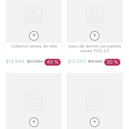
Talla
Talla
Cobertor jersey de niña
Saco de dormir con patitas
unisex TOG 2.5
TU
S
$
14
.
994
$
13
.
993
$
24
.
990
$
19
.
990
40 %
30 %
AÑADIR AL
AÑADIR AL
CARRITO
CARRITO