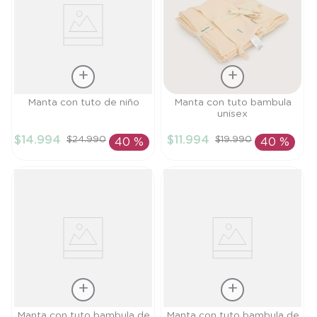
Talla
Talla
Manta con tuto de niño
Manta con tuto bambula
unisex
TU
TU
$
14
.
994
$
11
.
994
$
24
.
990
$
19
.
990
40 %
40 %
AÑADIR AL
AÑADIR AL
CARRITO
CARRITO
Talla
Talla
Manta con tuto bambula de
Manta con tuto bambula de