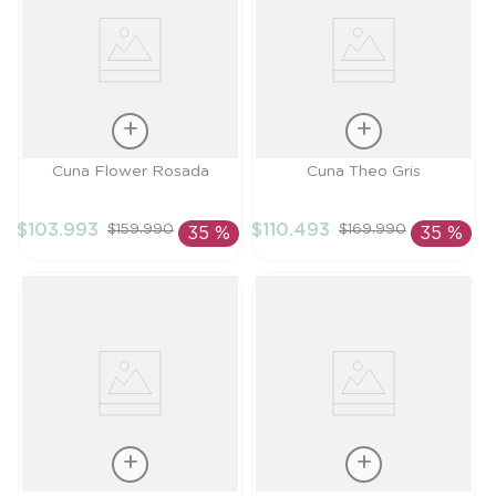
Talla
Talla
Cuna Flower Rosada
Cuna Theo Gris
TU
TU
$
103
.
993
$
110
.
493
$
159
.
990
$
169
.
990
35 %
35 %
AÑADIR AL
AÑADIR AL
CARRITO
CARRITO