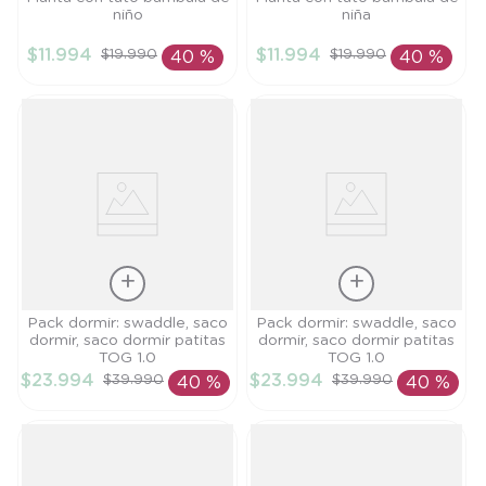
niño
niña
TU
TU
$
11
.
994
$
11
.
994
$
19
.
990
$
19
.
990
40 %
40 %
AÑADIR AL
AÑADIR AL
CARRITO
CARRITO
Talla
Talla
Pack dormir: swaddle, saco
Pack dormir: swaddle, saco
dormir, saco dormir patitas
dormir, saco dormir patitas
TU
TU
TOG 1.0
TOG 1.0
$
23
.
994
$
23
.
994
$
39
.
990
$
39
.
990
40 %
40 %
AÑADIR AL
AÑADIR AL
CARRITO
CARRITO