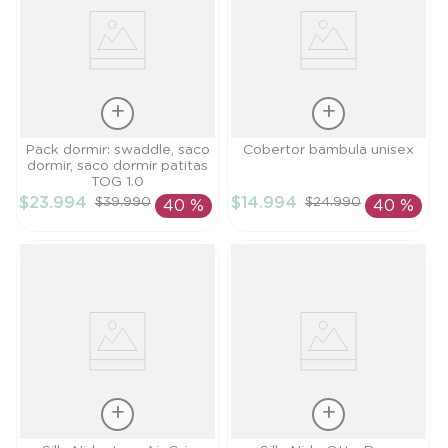
Talla
Talla
Pack dormir: swaddle, saco
Cobertor bambula unisex
dormir, saco dormir patitas
TU
TU
TOG 1.0
$
23
.
994
$
14
.
994
$
39
.
990
$
24
.
990
40 %
40 %
AÑADIR AL
AÑADIR AL
CARRITO
CARRITO