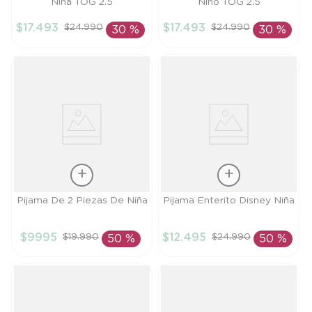
Niña TOG 2.5
Niño TOG 2.5
Talla
Talla
$
17
.
493
$
17
.
493
$
24
.
990
$
24
.
990
30 %
30 %
L
M
AÑADIR AL
AÑADIR AL
CARRITO
CARRITO
Talla
Talla
Pijama De 2 Piezas De Niña
Pijama Enterito Disney Niña
6M
18M
$
9995
$
12
.
495
$
19
.
990
$
24
.
990
50 %
50 %
AÑADIR AL
AÑADIR AL
CARRITO
CARRITO