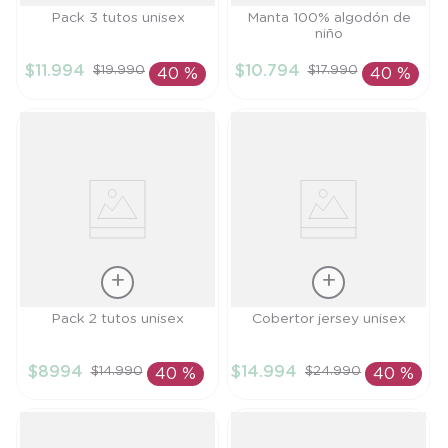
Talla
Talla
Pack 3 tutos unisex
Manta 100% algodón de
niño
TU
TU
$
11
.
994
$
10
.
794
$
19
.
990
$
17
.
990
40 %
40 %
AÑADIR AL
AÑADIR AL
CARRITO
CARRITO
Talla
Talla
Pack 2 tutos unisex
Cobertor jersey unisex
TU
TU
$
8994
$
14
.
994
$
14
.
990
$
24
.
990
40 %
40 %
AÑADIR AL
AÑADIR AL
CARRITO
CARRITO