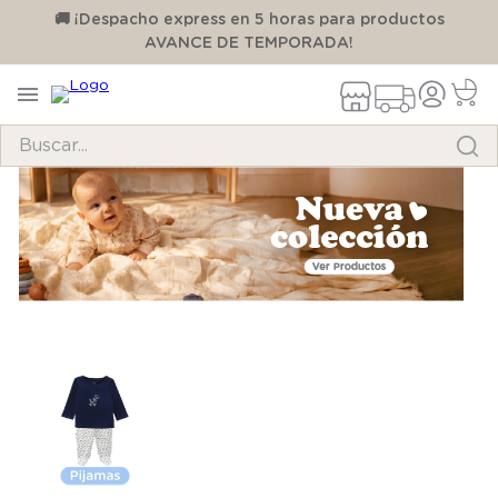
00
🚚 ¡Despacho express en 5 horas para productos
AVANCE DE TEMPORADA!
Buscar...
TÉRMINOS MÁS BUSCADOS
1
.
pijama
2
.
calcetines
3
.
zapatillas
4
.
body
5
.
manta
6
.
panty
7
.
niña