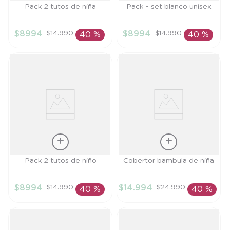
Talla
Talla
Pack 2 tutos de niña
Pack - set blanco unisex
TU
TU
$
8994
$
8994
$
14
.
990
$
14
.
990
40 %
40 %
AÑADIR AL
AÑADIR AL
CARRITO
CARRITO
Talla
Talla
Pack 2 tutos de niño
Cobertor bambula de niña
TU
TU
$
8994
$
14
.
994
$
14
.
990
$
24
.
990
40 %
40 %
AÑADIR AL
AÑADIR AL
CARRITO
CARRITO