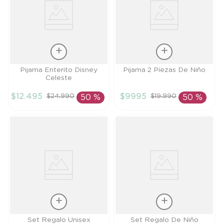
Talla
Talla
Pijama Enterito Disney
Pijama 2 Piezas De Niño
Celeste
12M
9M
$
12
.
495
$
9995
$
24
.
990
$
19
.
990
50 %
50 %
AÑADIR AL
AÑADIR AL
CARRITO
CARRITO
Talla
Talla
Set Regalo Unisex
Set Regalo De Niño