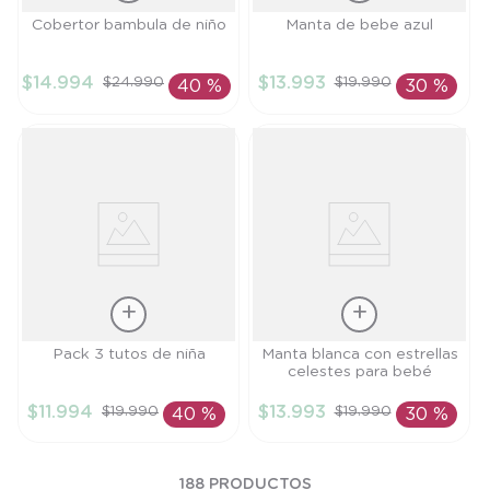
Talla
Talla
Cobertor bambula de niño
Manta de bebe azul
TU
TU
$
14
.
994
$
13
.
993
$
24
.
990
$
19
.
990
40 %
30 %
AÑADIR AL
AÑADIR AL
CARRITO
CARRITO
Talla
Talla
Pack 3 tutos de niña
Manta blanca con estrellas
celestes para bebé
TU
TU
$
11
.
994
$
13
.
993
$
19
.
990
$
19
.
990
40 %
30 %
AÑADIR AL
AÑADIR AL
CARRITO
CARRITO
188
PRODUCTOS