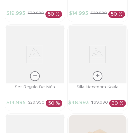
TU
TU
$
19
.
995
$
14
.
995
$
39
.
990
$
29
.
990
50 %
50 %
AÑADIR AL
AÑADIR AL
CARRITO
CARRITO
Talla
Talla
Set Regalo De Niña
Silla Mecedora Koala
TU
TU
$
14
.
995
$
48
.
993
$
29
.
990
$
69
.
990
50 %
30 %
AÑADIR AL
AÑADIR AL
CARRITO
CARRITO