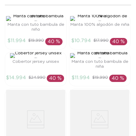
8
.
saco
9
.
saco dormir
Manta con tuto bambula de
Manta 100% algodón de niña
10
.
poleron
niño
Talla
Talla
$
11
.
994
$
10
.
794
$
19
.
990
$
17
.
990
40 %
40 %
TU
TU
AÑADIR AL
AÑADIR AL
CARRITO
CARRITO
Cobertor jersey unisex
Manta con tuto bambula de
niña
Talla
Talla
$
14
.
994
$
11
.
994
$
24
.
990
$
19
.
990
40 %
40 %
TU
TU
AÑADIR AL
AÑADIR AL
CARRITO
CARRITO