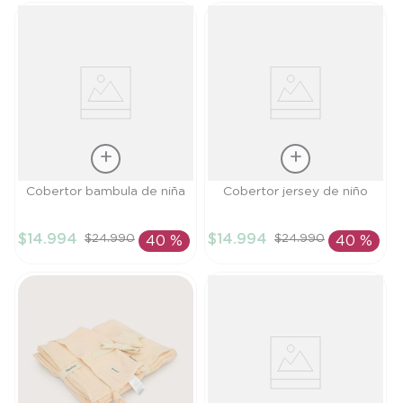
Talla
Talla
Cobertor bambula de niña
Cobertor jersey de niño
TU
TU
$
14
.
994
$
14
.
994
$
24
.
990
$
24
.
990
40 %
40 %
AÑADIR AL
AÑADIR AL
CARRITO
CARRITO