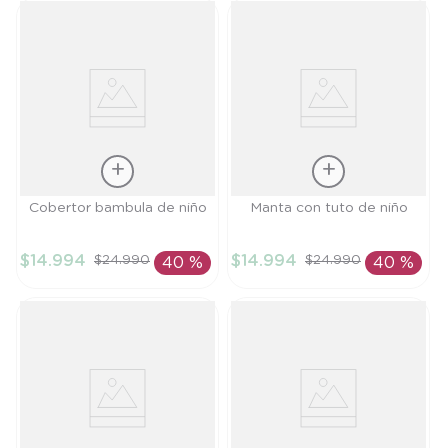
Talla
Talla
Cobertor bambula de niño
Manta con tuto de niño
TU
TU
$
14
.
994
$
14
.
994
$
24
.
990
$
24
.
990
40 %
40 %
AÑADIR AL
AÑADIR AL
CARRITO
CARRITO