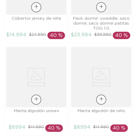
Talla
Talla
Cobertor jersey de niña
Pack dormir: swaddle, saco
dormir, saco dormir patitas
TU
TU
TOG 1.0
$
14
.
994
$
23
.
994
$
24
.
990
$
39
.
990
40 %
40 %
AÑADIR AL
AÑADIR AL
CARRITO
CARRITO
Talla
Talla
Manta algodón unisex
Manta algodón de niño
TU
TU
$
8994
$
8994
$
14
.
990
$
14
.
990
40 %
40 %
AÑADIR AL
AÑADIR AL
CARRITO
CARRITO