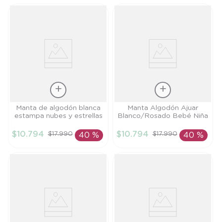
Talla
Talla
Manta de algodón blanca
Manta Algodón Ajuar
estampa nubes y estrellas
Blanco/Rosado Bebé Niña
PR
TU
$
10
.
794
$
10
.
794
$
17
.
990
$
17
.
990
40 %
40 %
AÑADIR AL
AÑADIR AL
CARRITO
CARRITO