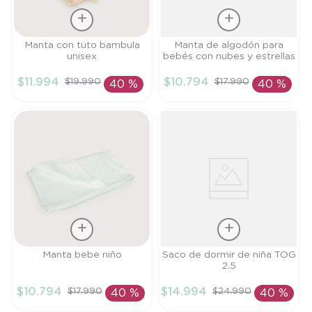
Talla
Talla
Manta con tuto bambula
Manta de algodón para
unisex
bebés con nubes y estrellas
TU
PR
$
11
.
994
$
10
.
794
$
19
.
990
$
17
.
990
40 %
40 %
AÑADIR AL
AÑADIR AL
CARRITO
CARRITO
Talla
Talla
Manta bebe niño
Saco de dormir de niña TOG
2.5
TU
L
$
10
.
794
$
14
.
994
$
17
.
990
$
24
.
990
40 %
40 %
AÑADIR AL
AÑADIR AL
CARRITO
CARRITO