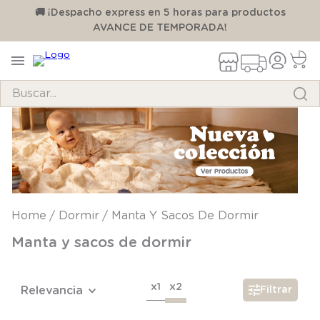
00
🚚 ¡Despacho express en 5 horas para productos
AVANCE DE TEMPORADA!
Buscar...
TÉRMINOS MÁS BUSCADOS
1
.
pijama
2
.
calcetines
3
.
zapatillas
Dormir
Manta Y Sacos De Dormir
4
.
body
Manta y sacos de dormir
5
.
manta
6
.
panty
x1
x2
Relevancia
Filtrar
7
.
niña