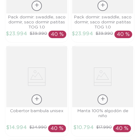
Talla
Talla
Pack dormir: swaddle, saco
Pack dormir: swaddle, saco
dormir, saco dormir patitas
dormir, saco dormir patitas
TU
TU
TOG 1.0
TOG 1.0
$
23
.
994
$
23
.
994
$
39
.
990
$
39
.
990
40 %
40 %
AÑADIR AL
AÑADIR AL
CARRITO
CARRITO
Talla
Talla
Cobertor bambula unisex
Manta 100% algodón de
niño
TU
TU
$
14
.
994
$
10
.
794
$
24
.
990
$
17
.
990
40 %
40 %
AÑADIR AL
AÑADIR AL
CARRITO
CARRITO