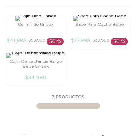
8
.
saco
9
.
saco dormir
Cojin Nido Unisex
Saco Para Coche Bebe
10
.
poleron
Talla
Talla
$
41
.
993
$
27
.
993
$
59
.
990
$
39
.
990
30 %
30 %
TU
TU
AÑADIR AL
AÑADIR AL
CARRITO
CARRITO
Cojin De Lactancia Beige
Bebé Unisex
Talla
$
34
.
990
TU
AÑADIR AL
3
PRODUCTOS
CARRITO