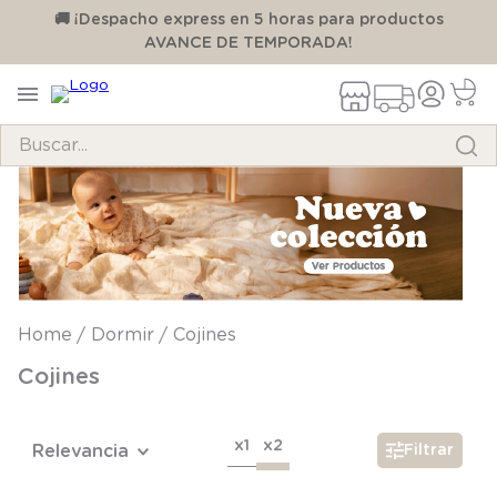
00
🚚 ¡Despacho express en 5 horas para productos
AVANCE DE TEMPORADA!
Buscar...
TÉRMINOS MÁS BUSCADOS
1
.
pijama
2
.
calcetines
3
.
zapatillas
Dormir
Cojines
4
.
body
Cojines
5
.
manta
6
.
panty
x1
x2
Relevancia
Filtrar
7
.
niña