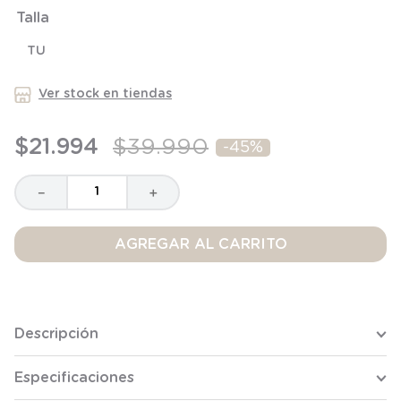
6
.
manta
Talla
7
.
niña
TU
8
.
saco dormir
Ver stock en tiendas
9
.
saco
10
.
zapatillas niño
$
21
.
994
$
39
.
990
-
45%
－
＋
AGREGAR AL CARRITO
Descripción
Especificaciones