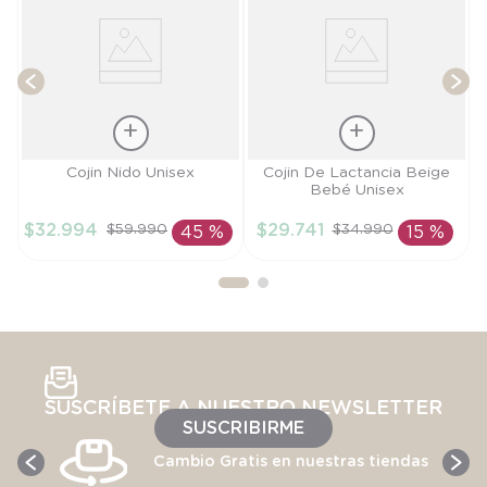
T
Talla
Talla
Cojin Nido Unisex
Cojin De Lactancia Beige
Bebé Unisex
TU
TU
$
32
.
994
$
29
.
741
$
59
.
990
$
34
.
990
45 %
15 %
AÑADIR AL
AÑADIR AL
CARRITO
CARRITO
SUSCRÍBETE A NUESTRO NEWSLETTER
SUSCRIBIRME
Cambio Gratis en nuestras tiendas