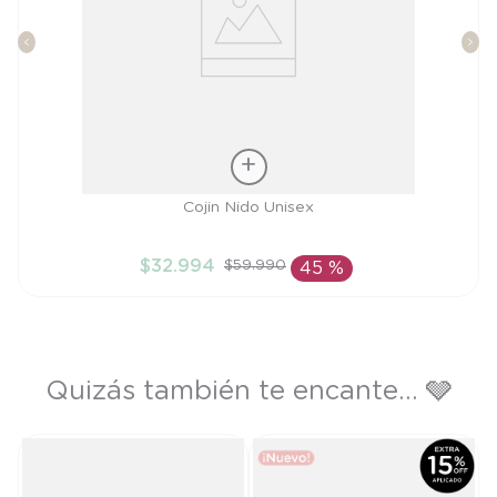
Talla
Cojin Nido Unisex
TU
$
32
.
994
$
59
.
990
45 %
AÑADIR AL CARRITO
Quizás también te encante... 🩶