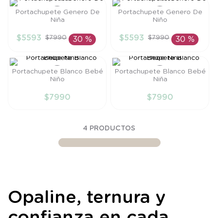
8
.
saco dormir
Portachupete Genero De
Portachupete Genero De
Niña
Niño
9
.
saco
Talla
Talla
$
5593
$
5593
$
7990
$
7990
30 %
30 %
10
.
zapatillas niño
TU
TU
AÑADIR AL
AÑADIR AL
CARRITO
CARRITO
Portachupete Blanco Bebé
Portachupete Blanco Bebé
Niño
Niña
Talla
Talla
$
7990
$
7990
TU
TU
AÑADIR AL
AÑADIR AL
4
PRODUCTOS
CARRITO
CARRITO
Opaline, ternura y
confianza en cada