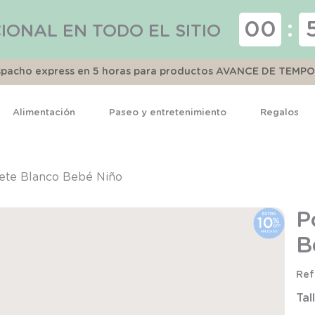
00
:
IONAL EN TODO EL SITIO
espacho express en 5 horas para productos AVANCE DE TEMP
Alimentación
Paseo y entretenimiento
Regalos
TÉRMINOS MÁS BUSCADOS
1
.
pijama
ete Blanco Bebé Niño
2
.
calcetines
P
3
.
zapatillas
B
4
.
body
5
.
manta
Tal
6
.
panty