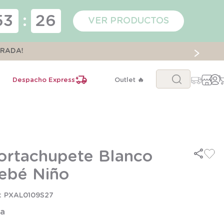
53
:
25
VER PRODUCTOS
ORADA!
Buscar...
Despacho Express
Outlet 🔥
ortachupete Blanco
ebé Niño
PXAL0109S27
la