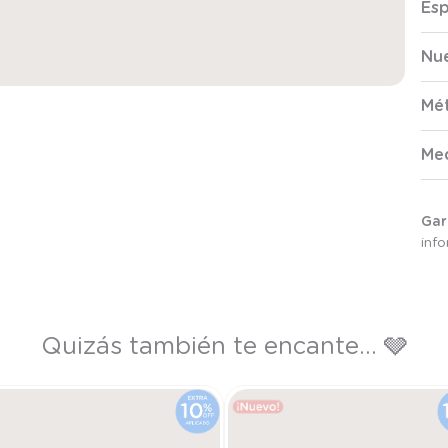
Esp
Nue
Mé
Me
Gar
inf
Quizás también te encante... 🩶