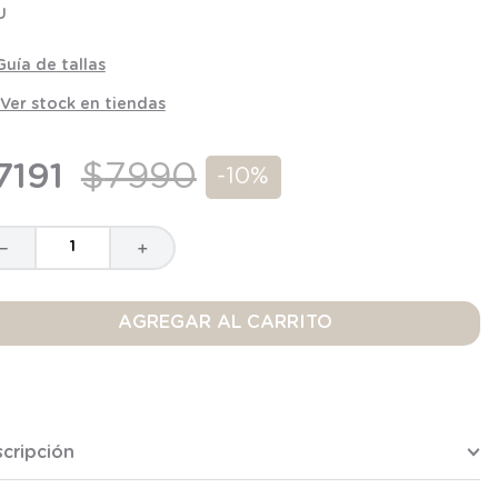
U
Guía de tallas
Ver stock en tiendas
7191
$
7990
-
10%
－
＋
AGREGAR AL CARRITO
cripción