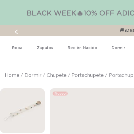
BLACK WEEK🔥10% OFF ADIC
🚚 ¡D
Ropa
Zapatos
Recién Nacido
Dormir
dormir
chupete
portachupete
Portachup