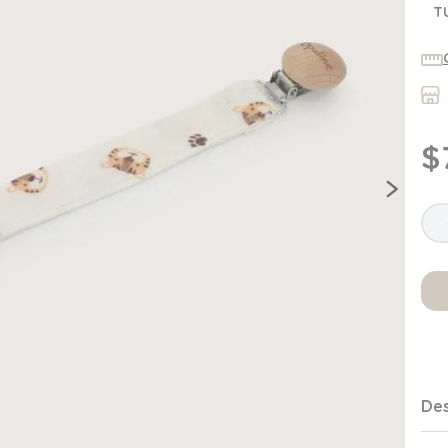
7
.
niña
T
8
.
saco dormir
9
.
saco
10
.
zapatillas niño
$
Des