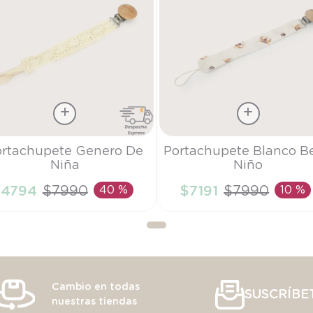
a
Talla
ortachupete Genero De
Portachupete Blanco B
Niña
Niño
U
TU
$
4794
$
7990
40 %
$
7191
$
7990
10 %
AÑADIR AL CARRITO
AÑADIR AL CARRITO
Cambio en todas
SUSCRÍBE
nuestras tiendas