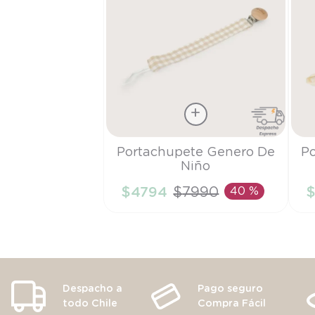
Talla
Tall
Portachupete Genero De
P
Niño
TU
T
$
4794
$
7990
40 %
AÑADIR AL CARRITO
Despacho a
Pago seguro
todo Chile
Compra Fácil