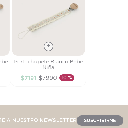
Talla
ebé
Portachupete Blanco Bebé
Niña
TU
$
7191
$
7990
10 %
AÑADIR AL CARRITO
TE A NUESTRO NEWSLETTER
SUSCRIBIRME