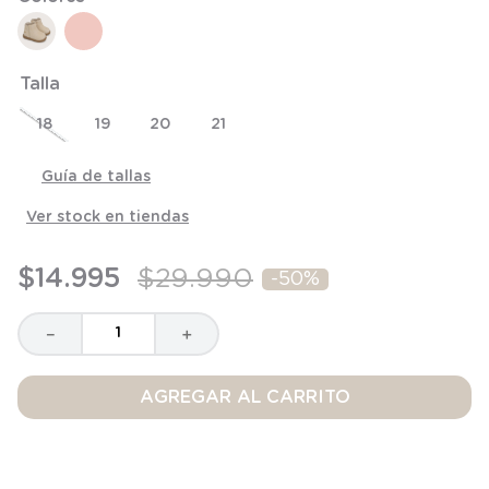
8
.
saco
9
.
saco dormir
Talla
10
.
accesorios
18
19
20
21
Guía de tallas
Ver stock en tiendas
$
14
.
995
$
29
.
990
-
50%
－
＋
AGREGAR AL CARRITO