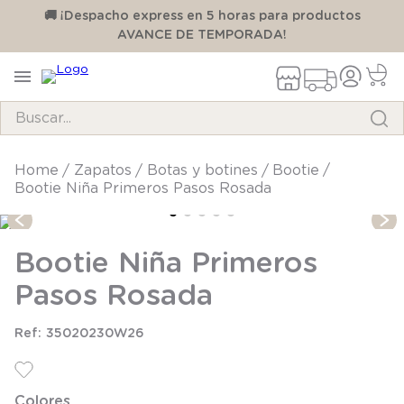
00
🚚 ¡Despacho express en 5 horas para productos
AVANCE DE TEMPORADA!
Buscar...
TÉRMINOS MÁS BUSCADOS
zapatos
botas y botines
bootie
Bootie Niña Primeros Pasos Rosada
1
.
pijama
2
.
calcetines
Bootie Niña Primeros
3
.
zapatillas
Pasos Rosada
4
.
body
5
.
manta
35020230W26
6
.
panty
7
.
niña
Colores