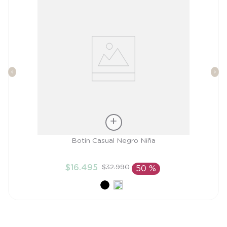
Talla
Botín Casual Negro Niña
21
$
16
.
495
$
32
.
990
50 %
AÑADIR AL CARRITO