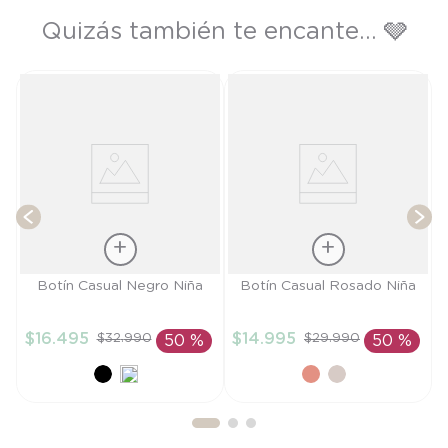
Quizás también te encante... 🩶
os
T
Talla
Talla
Botín Casual Negro Niña
Botín Casual Rosado Niña
21
25
$
16
.
495
$
14
.
995
$
32
.
990
$
29
.
990
50 %
50 %
AÑADIR AL
AÑADIR AL
CARRITO
CARRITO