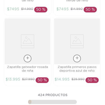
de niño
verde de niño
15
14
$
7495
$
7495
$
14
.
990
$
14
.
990
50 %
50 %
AÑADIR AL
AÑADIR AL
CARRITO
CARRITO
Talla
Talla
Zapatilla gateador rosada
Zapatilla primeros pasos
de niña
deportiva azul de niño
20
20
$
13
.
995
$
14
.
995
$
27
.
990
$
29
.
990
50 %
50 %
AÑADIR AL
AÑADIR AL
CARRITO
CARRITO
424
PRODUCTOS