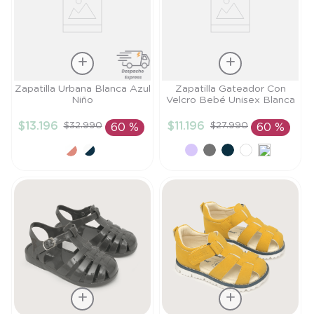
Talla
Talla
Zapatilla Urbana Blanca Azul
Zapatilla Gateador Con
Niño
Velcro Bebé Unisex Blanca
20
20
$
13
.
196
$
11
.
196
$
32
.
990
$
27
.
990
60 %
60 %
AÑADIR AL
AÑADIR AL
CARRITO
CARRITO