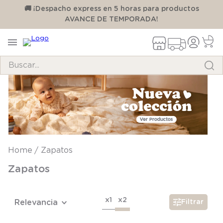
00
🚚 ¡Despacho express en 5 horas para productos
AVANCE DE TEMPORADA!
Buscar...
TÉRMINOS MÁS BUSCADOS
1
.
pijama
2
.
calcetines
3
.
zapatillas
Zapatos
4
.
body
Zapatos
5
.
manta
6
.
panty
x1
x2
Relevancia
Filtrar
7
.
niña