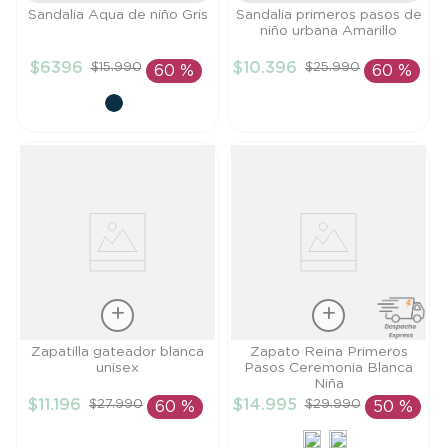
Talla
Talla
Sandalia Aqua de niño Gris
Sandalia primeros pasos de
niño urbana Amarillo
25
21
$
6396
$
10
.
396
$
15
.
990
$
25
.
990
60 %
60 %
AÑADIR AL
AÑADIR AL
CARRITO
CARRITO
Talla
Talla
Zapatilla gateador blanca
Zapato Reina Primeros
unisex
Pasos Ceremonia Blanca
20
19
Niña
$
11
.
196
$
14
.
995
$
27
.
990
$
29
.
990
60 %
50 %
AÑADIR AL
AÑADIR AL
CARRITO
CARRITO