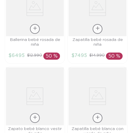
Talla
Talla
Ballerina bebé rosada de
Zapatilla bebé rosada de
niña
niña
14
17
$
6495
$
7495
$
12
.
990
$
14
.
990
50 %
50 %
AÑADIR AL
AÑADIR AL
CARRITO
CARRITO
Talla
Talla
Zapato bebé blanco vestir
Zapatilla bebé blanca con