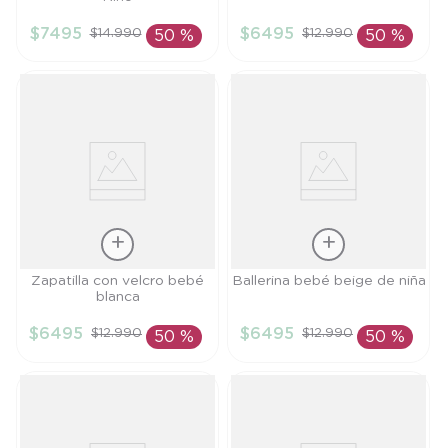
15
17
$
7495
$
6495
$
14
.
990
$
12
.
990
50 %
50 %
AÑADIR AL
AÑADIR AL
CARRITO
CARRITO
Talla
Talla
Zapatilla con velcro bebé
Ballerina bebé beige de niña
blanca
17
15
$
6495
$
6495
$
12
.
990
$
12
.
990
50 %
50 %
AÑADIR AL
AÑADIR AL
CARRITO
CARRITO