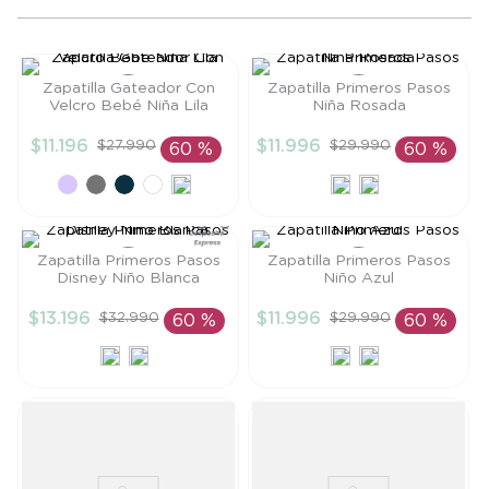
8
.
saco
9
.
saco dormir
Zapatilla Gateador Con
Zapatilla Primeros Pasos
10
.
accesorios
Velcro Bebé Niña Lila
Niña Rosada
Talla
Talla
$
11
.
196
$
11
.
996
$
27
.
990
$
29
.
990
60 %
60 %
19
20
AÑADIR AL
AÑADIR AL
CARRITO
CARRITO
Zapatilla Primeros Pasos
Zapatilla Primeros Pasos
Disney Niño Blanca
Niño Azul
Talla
Talla
$
13
.
196
$
11
.
996
$
32
.
990
$
29
.
990
60 %
60 %
21
19
AÑADIR AL
AÑADIR AL
CARRITO
CARRITO