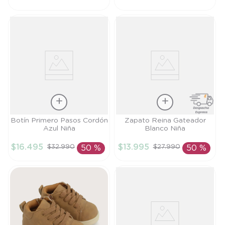
Talla
Talla
Botín Primero Pasos Cordón
Zapato Reina Gateador
Azul Niña
Blanco Niña
19
19
$
16
.
495
$
13
.
995
$
32
.
990
$
27
.
990
50 %
50 %
AÑADIR AL
AÑADIR AL
CARRITO
CARRITO