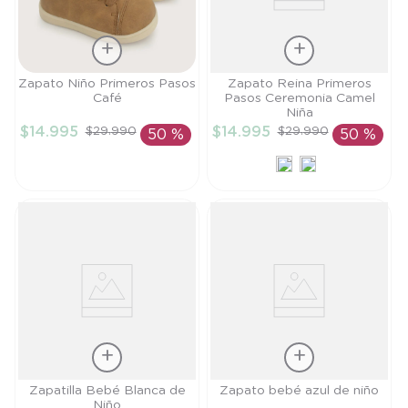
Talla
Talla
Zapato Niño Primeros Pasos
Zapato Reina Primeros
Café
Pasos Ceremonia Camel
19
21
Niña
$
14
.
995
$
14
.
995
$
29
.
990
$
29
.
990
50 %
50 %
AÑADIR AL
AÑADIR AL
CARRITO
CARRITO
Talla
Talla
Zapatilla Bebé Blanca de
Zapato bebé azul de niño
Niño