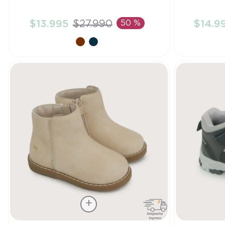
22
25
$
13
.
995
$
27
.
990
50 %
$
14
.
9
AÑADIR AL CARRITO
A