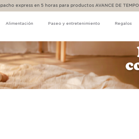
espacho express en 5 horas para productos AVANCE DE TEMP
Alimentación
Paseo y entretenimiento
Regalos
TÉRMINOS MÁS BUSCADOS
1
.
pijama
2
.
calcetines
3
.
zapatillas
4
.
body
5
.
manta
6
.
panty
7
.
niña
8
.
saco dormir