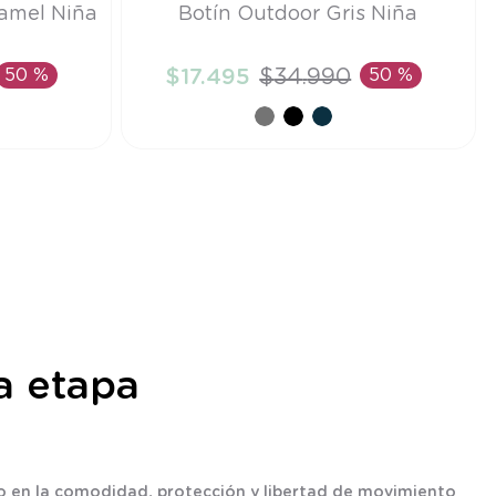
Talla
amel Niña
Botín Outdoor Gris Niña
24
50 %
$
17
.
495
$
34
.
990
50 %
TO
AÑADIR AL CARRITO
a etapa
 en la comodidad, protección y libertad de movimiento