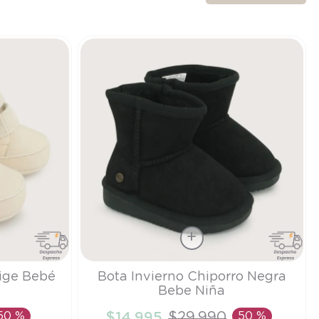
Talla
eige Bebé
Bota Invierno Chiporro Negra
Bebe Niña
20
50 %
$
14
.
995
$
29
.
990
50 %