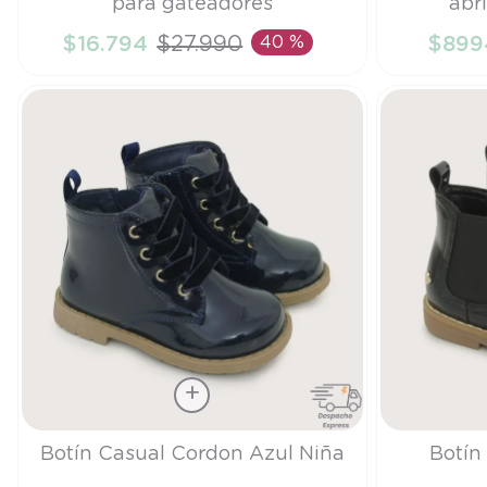
para gateadores
abr
19
16
$
16
.
794
$
27
.
990
40 %
$
899
AÑADIR AL CARRITO
A
Talla
Talla
Botín Casual Cordon Azul Niña
Botín
24
21