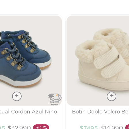
9
.
saco
10
.
poleron
Talla
sual Cordon Azul Niño
Botín Doble Velcro B
16
95
$
32
.
990
50 %
$
7495
$
14
.
990