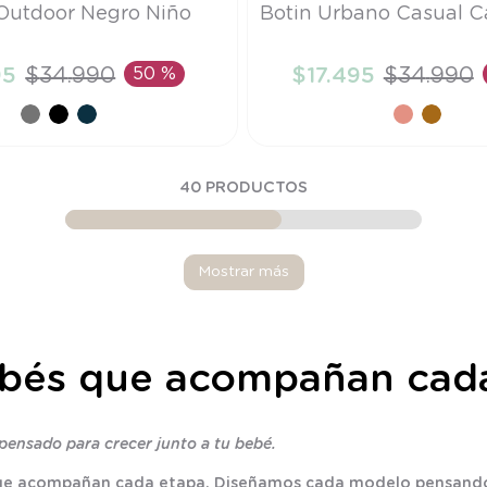
Talla
Outdoor Negro Niño
Botin Urbano Casual C
24
95
$
34
.
990
50 %
$
17
.
495
$
34
.
990
ÑADIR AL CARRITO
AÑADIR AL CARRI
40
PRODUCTOS
Mostrar más
bebés que acompañan cad
pensado para crecer junto a tu bebé.
 que acompañan cada etapa. Diseñamos cada modelo pensando