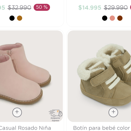
95
$
32
.
990
50 %
$
14
.
995
$
29
.
990
ÑADIR AL CARRITO
AÑADIR AL CARRI
Talla
Casual Rosado Niña
Botín para bebé color