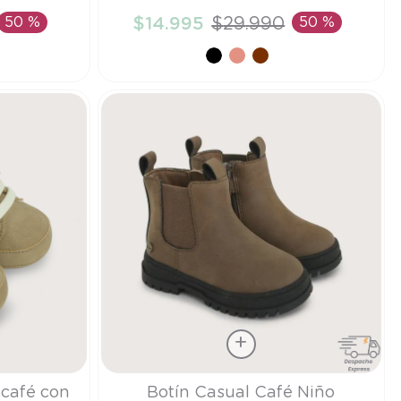
50 %
$
14
.
995
$
29
.
990
50 %
TO
AÑADIR AL CARRITO
Talla
 café con
Botín Casual Café Niño