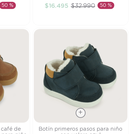
50 %
$
16
.
495
$
32
.
990
50 %
TO
AÑADIR AL CARRITO
Talla
 café de
Botín primeros pasos para niño