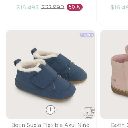
$
16
.
495
$
32
.
990
50 %
$
16
.
4
AÑADIR AL CARRITO
A
Talla
Talla
Botin Suela Flexible Azul Niño
Botín 