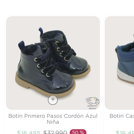
Talla
Talla
Botín Primero Pasos Cordón Azul
Botín Ca
Niña
19
21
$
16
.
495
$
32
.
990
50 %
$
16
.
4