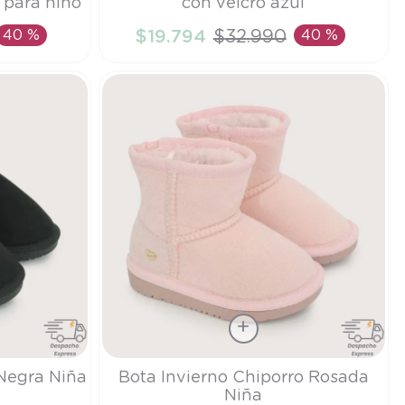
 para niño
con velcro azul
19
40 %
$
19
.
794
$
32
.
990
40 %
TO
AÑADIR AL CARRITO
Talla
 Negra Niña
Bota Invierno Chiporro Rosada
Niña
24