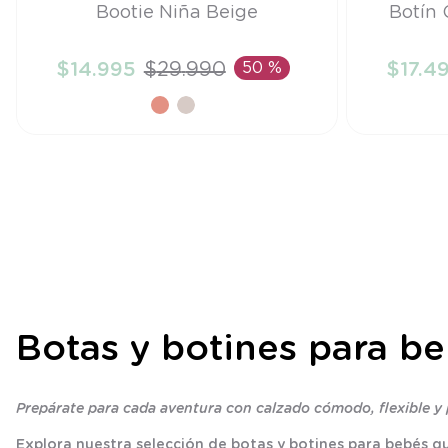
Talla
Talla
Bootie Niña Beige
Botín 
24
20
$
14
.
995
$
29
.
990
50 %
$
17
.
4
AÑADIR AL CARRITO
A
Botas y botines para 
Prepárate para cada aventura con calzado cómodo, flexible y 
Explora nuestra selección de botas y botines para bebés