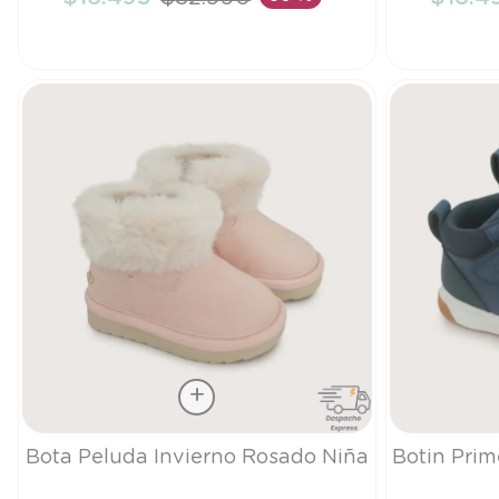
AÑADIR AL CARRITO
A
Talla
Talla
Bota Peluda Invierno Rosado Niña
Botin Prim
21
20