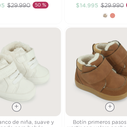
95
$
29
.
990
50 %
$
14
.
995
$
29
.
990
ÑADIR AL CARRITO
AÑADIR AL CARRI
Talla
anco de niña, suave y
Botín primeros pasos