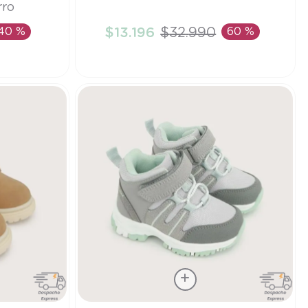
rro
23
40 %
$
13
.
196
$
32
.
990
60 %
TO
AÑADIR AL CARRITO