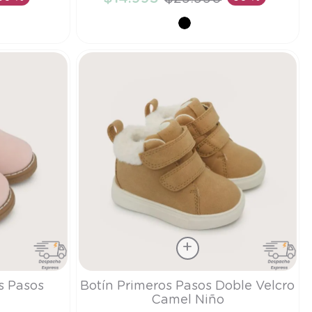
TO
AÑADIR AL CARRITO
Talla
s Pasos
Botín Primeros Pasos Doble Velcro
Camel Niño
19