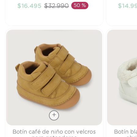
$
16
.
495
$
32
.
990
50 %
$
14
.
9
AÑADIR AL CARRITO
A
Talla
Talla
Botín café de niño con velcros
Botín bl