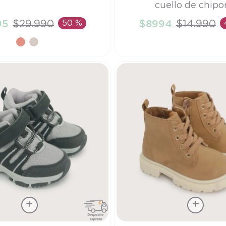
cuello de chipo
15
95
$
29
.
990
50 %
$
8994
$
14
.
990
ÑADIR AL CARRITO
AÑADIR AL CARRI