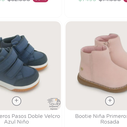
ÑADIR AL CARRITO
AÑADIR AL CARRI
Talla
eros Pasos Doble Velcro
Bootie Niña Primero
Azul Niño
Rosada
20