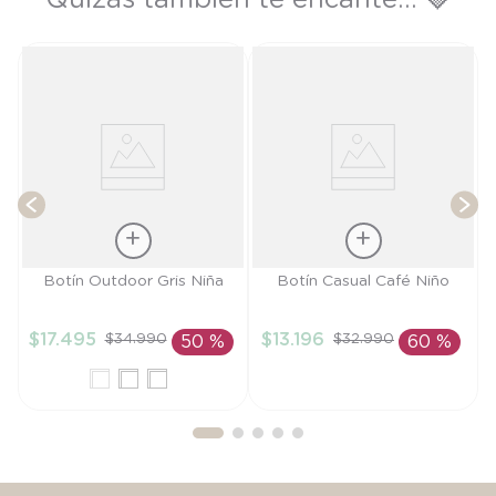
Quizás también te encante... 🩶
o
B
T
Talla
Talla
Botín Outdoor Gris Niña
Botín Casual Café Niño
24
23
$
17
.
495
$
13
.
196
$
34
.
990
$
32
.
990
50 %
60 %
AÑADIR AL
AÑADIR AL
CARRITO
CARRITO