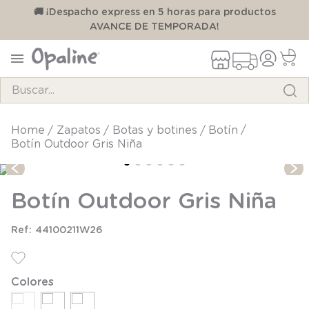
00
🚚 ¡Despacho express en 5 horas para productos
AVANCE DE TEMPORADA!
Buscar...
TÉRMINOS MÁS BUSCADOS
zapatos
botas y botines
botín
Botín Outdoor Gris Niña
1
.
pijama
2
.
calcetines
Botín Outdoor Gris Niña
3
.
zapatillas
4
.
body
44100211W26
5
.
manta
6
.
panty
Colores
7
.
niña