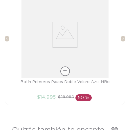
Talla
Botin Primeros Pasos Doble Velcro Azul Niño
20
$
14
.
995
$
29
.
990
50 %
AÑADIR AL CARRITO