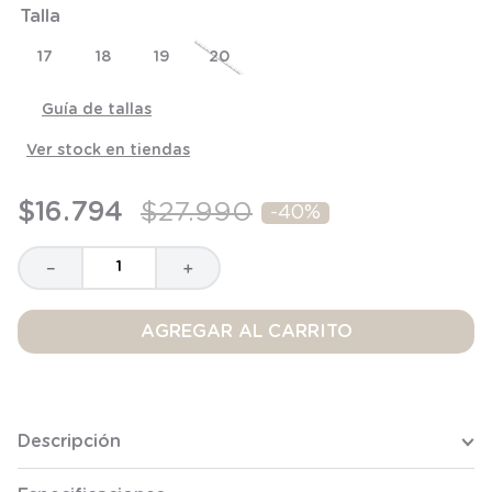
Talla
8
.
saco dormir
9
.
saco
17
18
19
20
10
.
poleron
Guía de tallas
Ver stock en tiendas
$
16
.
794
$
27
.
990
-
40%
－
＋
AGREGAR AL CARRITO
Descripción