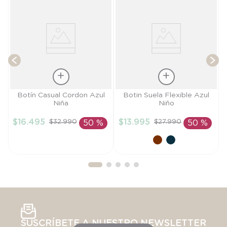
T
Talla
Talla
Botín Casual Cordon Azul
Botin Suela Flexible Azul
Niña
Niño
24
22
$
16
.
495
$
13
.
995
$
32
.
990
$
27
.
990
50 %
50 %
AÑADIR AL
AÑADIR AL
CARRITO
CARRITO
SUSCRÍBETE A NUESTRO NEWSLETTER