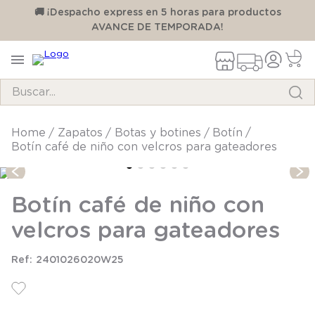
00
🚚 ¡Despacho express en 5 horas para productos
AVANCE DE TEMPORADA!
Buscar...
TÉRMINOS MÁS BUSCADOS
zapatos
botas y botines
botín
Botín café de niño con velcros para gateadores
1
.
pijama
2
.
calcetines
Botín café de niño con
3
.
zapatillas
velcros para gateadores
4
.
body
5
.
manta
2401026020W25
6
.
panty
7
.
niña