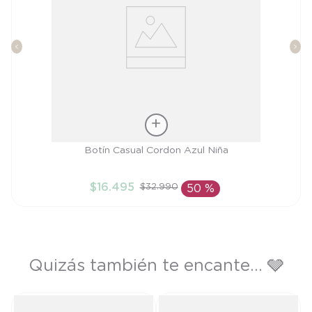
Talla
Botín Casual Cordon Azul Niña
24
$
16
.
495
$
32
.
990
50 %
AÑADIR AL CARRITO
Quizás también te encante... 🩶
do
B