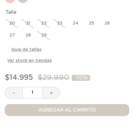
8
.
saco
Talla
9
.
saco dormir
20
21
22
23
24
25
26
10
.
accesorios
27
28
29
Guía de tallas
Ver stock en tiendas
$
14
.
995
$
29
.
990
-
50%
－
＋
AGREGAR AL CARRITO