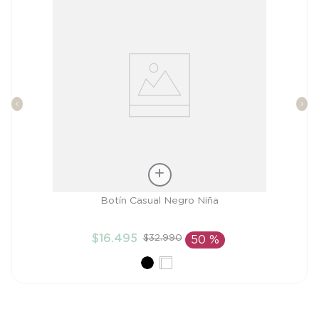
Talla
Botín Casual Negro Niña
21
$
16
.
495
$
32
.
990
50 %
AÑADIR AL CARRITO