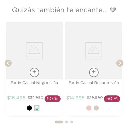
Quizás también te encante... 🩶
os
T
Talla
Talla
Botín Casual Negro Niña
Botín Casual Rosado Niña
21
25
$
16
.
495
$
14
.
995
$
32
.
990
$
29
.
990
50 %
50 %
AÑADIR AL
AÑADIR AL
CARRITO
CARRITO