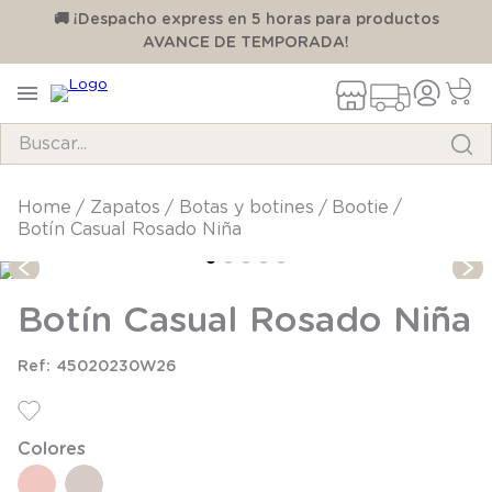
00
🚚 ¡Despacho express en 5 horas para productos
AVANCE DE TEMPORADA!
Buscar...
TÉRMINOS MÁS BUSCADOS
zapatos
botas y botines
bootie
Botín Casual Rosado Niña
1
.
pijama
2
.
calcetines
Botín Casual Rosado Niña
3
.
zapatillas
4
.
body
45020230W26
5
.
manta
6
.
panty
Colores
7
.
niña