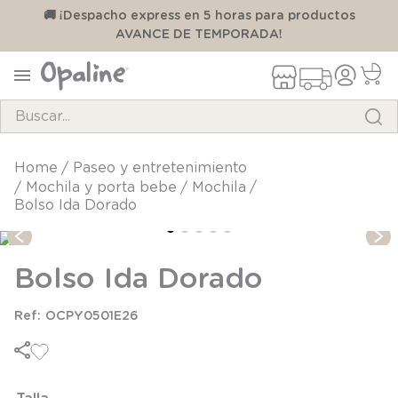
00
🚚 ¡Despacho express en 5 horas para productos
AVANCE DE TEMPORADA!
Buscar...
TÉRMINOS MÁS BUSCADOS
paseo y entretenimiento
mochila y porta bebe
mochila
1
.
pijama
Bolso Ida Dorado
2
.
calcetines
3
.
zapatillas
Bolso Ida Dorado
4
.
body
OCPY0501E26
5
.
manta
6
.
panty
7
.
niña