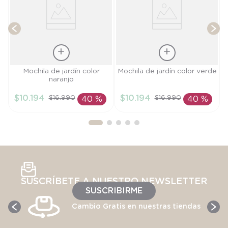
Talla
Talla
Mochila de jardín color
Mochila de jardín color verde
naranjo
TU
TU
$
10
.
194
$
10
.
194
$
16
.
990
$
16
.
990
40 %
40 %
AÑADIR AL
AÑADIR AL
CARRITO
CARRITO
SUSCRÍBETE A NUESTRO NEWSLETTER
SUSCRIBIRME
Cambio Gratis en nuestras tiendas