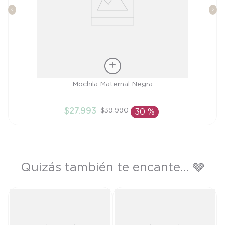
Talla
Mochila Maternal Negra
TU
$
27
.
993
$
39
.
990
30 %
AÑADIR AL CARRITO
Quizás también te encante... 🩶
T