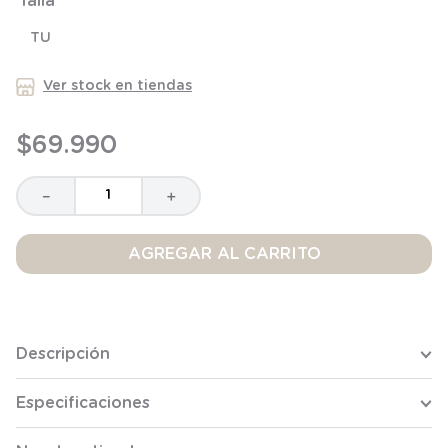
Talla
8
.
saco dormir
TU
9
.
saco
10
Ver stock en tiendas
.
zapatillas niño
$
69
.
990
－
＋
AGREGAR AL CARRITO
Descripción
Especificaciones