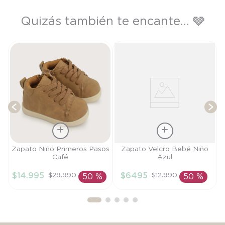
Quizás también te encante... 🩶
Z
T
Talla
Talla
Zapato Niño Primeros Pasos
Zapato Velcro Bebé Niño
Café
Azul
19
15
$
14
.
995
$
6495
$
29
.
990
$
12
.
990
50 %
50 %
AÑADIR AL
AÑADIR AL
CARRITO
CARRITO