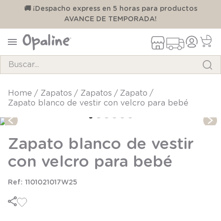
00
🚚 ¡Despacho express en 5 horas para productos
AVANCE DE TEMPORADA!
Buscar...
TÉRMINOS MÁS BUSCADOS
zapatos
zapatos
zapato
Zapato blanco de vestir con velcro para bebé
1
.
pijama
2
.
calcetines
Zapato blanco de vestir
3
.
zapatillas
con velcro para bebé
4
.
body
5
.
manta
1101021017W25
6
.
panty
7
.
niña