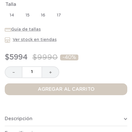
Talla
8
.
saco
9
.
saco dormir
14
15
16
17
10
.
poleron
Guía de tallas
Ver stock en tiendas
$
5994
$
9990
-
40%
－
＋
AGREGAR AL CARRITO
Descripción