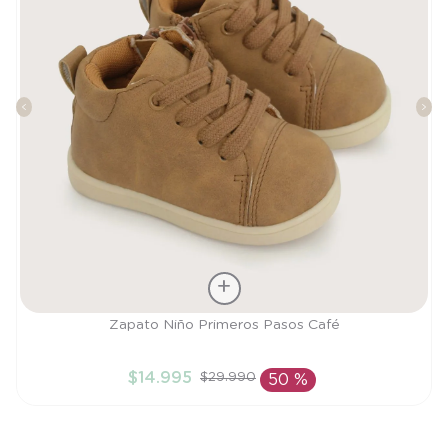
Talla
Zapato Niño Primeros Pasos Café
19
$
14
.
995
$
29
.
990
50 %
AÑADIR AL CARRITO