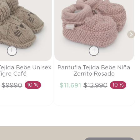
T
Talla
Tejida Bebe Unisex
Pantufla Tejida Bebe Niña
Tigre Café
Zorrito Rosado
0-3M
$
9990
10 %
$
11
.
691
$
12
.
990
10 %
IR AL CARRITO
AÑADIR AL CARRITO