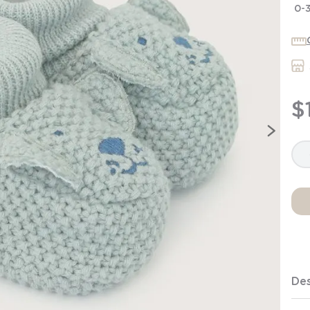
7
.
niña
0-
8
.
saco dormir
9
.
saco
10
.
zapatillas niño
$
Des