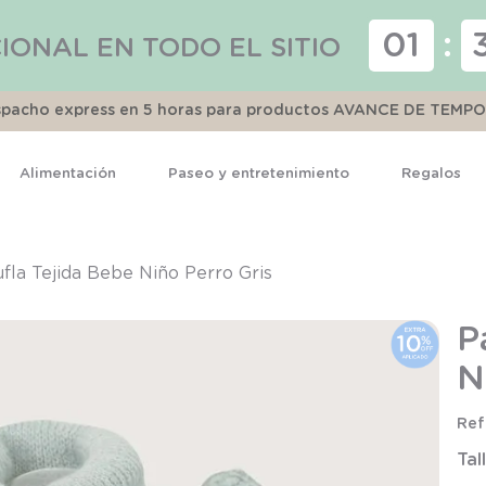
01
:
IONAL EN TODO EL SITIO
espacho express en 5 horas para productos AVANCE DE TEMP
Alimentación
Paseo y entretenimiento
Regalos
TÉRMINOS MÁS BUSCADOS
1
.
pijama
fla Tejida Bebe Niño Perro Gris
2
.
calcetines
P
3
.
zapatillas
N
4
.
body
5
.
manta
Tal
6
.
panty