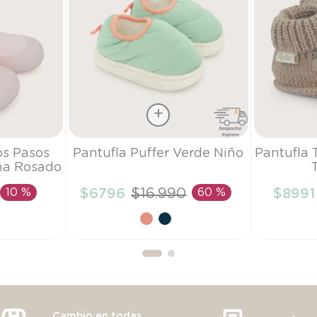
Talla
Talla
os Pasos
Pantufla Puffer Verde Niño
Pantufla 
ña Rosado
28/29
TU
10 %
$
6796
$
16
.
990
60 %
$
8991
RRITO
AÑADIR AL CARRITO
AÑAD
Cambio en todas