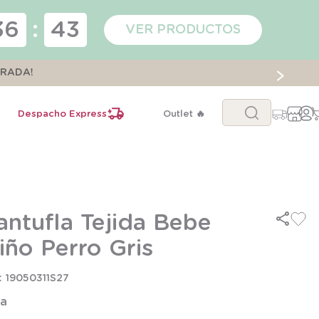
36
:
43
VER PRODUCTOS
ORADA!
Buscar...
Despacho Express
Outlet 🔥
antufla Tejida Bebe
iño Perro Gris
19050311S27
la