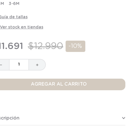
3M
3-6M
Guía de tallas
Ver stock en tiendas
11
.
691
$
12
.
990
-
10%
－
＋
AGREGAR AL CARRITO
cripción