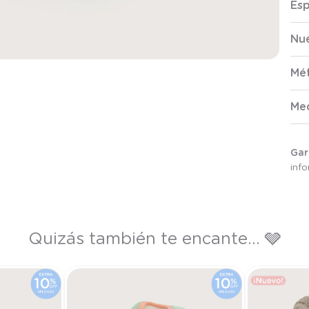
Esp
Nue
Mé
Me
Gar
inf
Quizás también te encante... 🩶