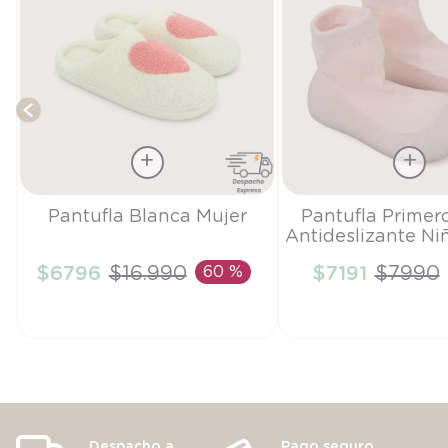
Talla
Talla
Pantufla Blanca Mujer
Pantufla Primer
Antideslizante Ni
38-39
18
$
6796
$
16
.
990
60 %
$
7191
$
7990
AÑADIR AL CARRITO
AÑADIR AL CA
Despacho a
Pago seguro