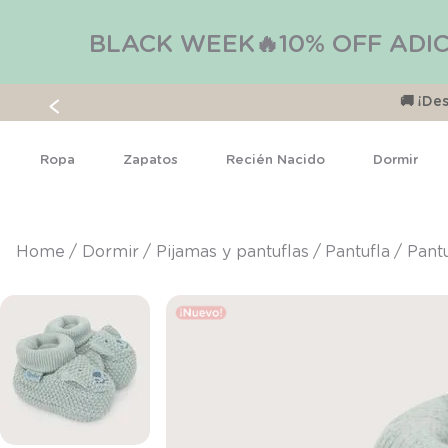
BLACK WEEK🔥10% OFF ADIC
🚚 ¡D
Ropa
Zapatos
Recién Nacido
Dormir
dormir
pijamas y pantuflas
pantufla
Pantu