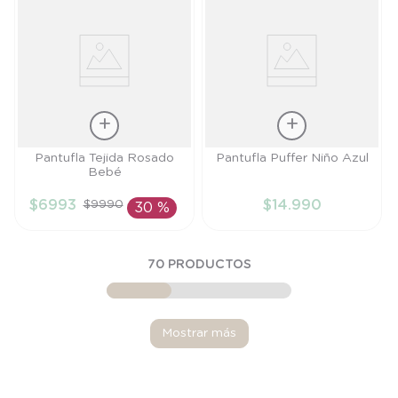
Talla
Talla
Pantufla Tejida Rosado
Pantufla Puffer Niño Azul
Bebé
TU
22/23
$
6993
$
14
.
990
$
9990
30 %
AÑADIR AL
AÑADIR AL
CARRITO
CARRITO
70
PRODUCTOS
Mostrar más