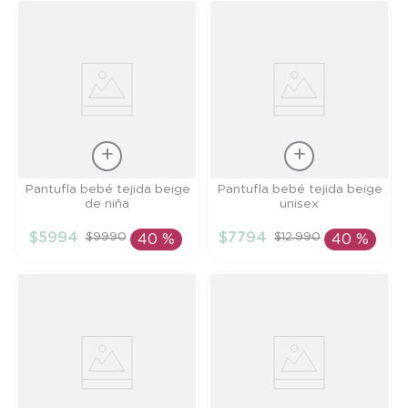
Talla
Talla
Pantufla bebé tejida beige
Pantufla bebé tejida beige
de niña
unisex
TU
TU
$
5994
$
7794
$
9990
$
12
.
990
40 %
40 %
AÑADIR AL
AÑADIR AL
CARRITO
CARRITO