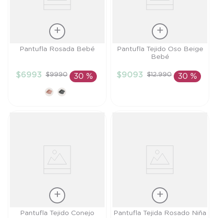
Talla
Talla
Pantufla Rosada Bebé
Pantufla Tejido Oso Beige
Bebé
3/6M
0/3M
$
6993
$
9093
$
9990
$
12
.
990
30 %
30 %
AÑADIR AL
AÑADIR AL
CARRITO
CARRITO
Talla
Talla
Pantufla Tejido Conejo
Pantufla Tejida Rosado Niña