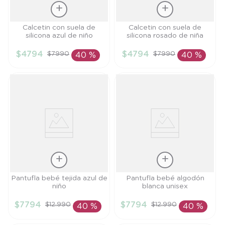
Talla
Talla
Calcetin con suela de
Calcetin con suela de
silicona azul de niño
silicona rosado de niña
18
20
$
4794
$
4794
$
7990
$
7990
40 %
40 %
AÑADIR AL
AÑADIR AL
CARRITO
CARRITO
Talla
Talla
Pantufla bebé tejida azul de
Pantufla bebé algodón
niño
blanca unisex
TU
S
$
7794
$
7794
$
12
.
990
$
12
.
990
40 %
40 %
AÑADIR AL
AÑADIR AL
CARRITO
CARRITO