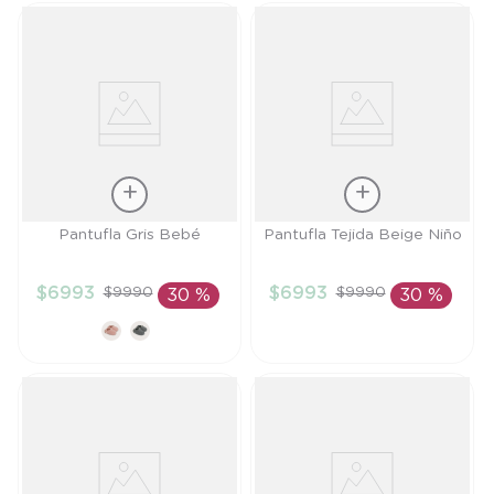
Talla
Talla
Pantufla Gris Bebé
Pantufla Tejida Beige Niño
3/6M
TU
$
6993
$
6993
$
9990
$
9990
30 %
30 %
AÑADIR AL
AÑADIR AL
CARRITO
CARRITO