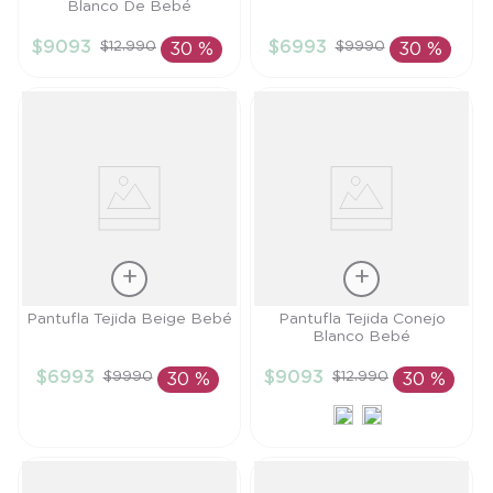
Blanco De Bebé
3/6M
TU
$
9093
$
6993
$
12
.
990
$
9990
30 %
30 %
AÑADIR AL
AÑADIR AL
CARRITO
CARRITO
Talla
Talla
Pantufla Tejida Beige Bebé
Pantufla Tejida Conejo
Blanco Bebé
TU
0/3M
$
6993
$
9093
$
9990
$
12
.
990
30 %
30 %
AÑADIR AL
AÑADIR AL
CARRITO
CARRITO