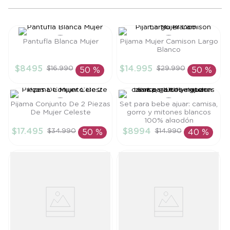
8
.
saco dormir
9
.
saco
Pantufla Blanca Mujer
Pijama Mujer Camison Largo
10
.
poleron
Blanco
Talla
Talla
$
8495
$
14
.
995
$
16
.
990
$
29
.
990
50 %
50 %
38-39
M
AÑADIR AL
AÑADIR AL
CARRITO
CARRITO
Pijama Conjunto De 2 Piezas
Set para bebe ajuar: camisa,
De Mujer Celeste
gorro y mitones blancos
100% algodón
Talla
Talla
$
17
.
495
$
8994
$
34
.
990
$
14
.
990
50 %
40 %
S
TU
AÑADIR AL
AÑADIR AL
CARRITO
CARRITO