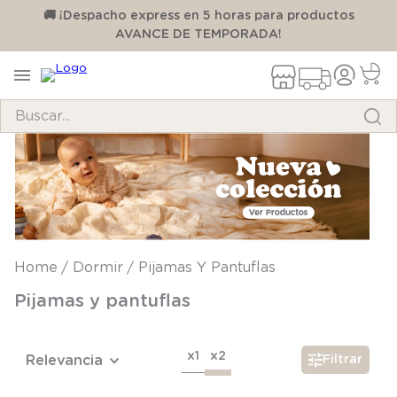
00
🚚 ¡Despacho express en 5 horas para productos
AVANCE DE TEMPORADA!
Buscar...
TÉRMINOS MÁS BUSCADOS
1
.
pijama
2
.
calcetines
3
.
zapatillas
Dormir
Pijamas Y Pantuflas
4
.
body
Pijamas y pantuflas
5
.
manta
6
.
panty
x1
x2
Relevancia
Filtrar
7
.
niña