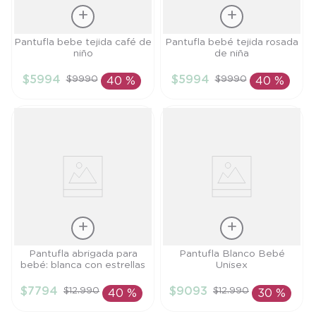
Talla
Talla
Pantufla bebe tejida café de
Pantufla bebé tejida rosada
niño
de niña
TU
TU
$
5994
$
5994
$
9990
$
9990
40 %
40 %
AÑADIR AL
AÑADIR AL
CARRITO
CARRITO
Talla
Talla
Pantufla abrigada para
Pantufla Blanco Bebé
bebé: blanca con estrellas
Unisex
XS
3/6M
$
7794
$
9093
$
12
.
990
$
12
.
990
40 %
30 %
AÑADIR AL
AÑADIR AL
CARRITO
CARRITO