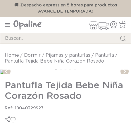
00
🚚 ¡Despacho express en 5 horas para productos
AVANCE DE TEMPORADA!
Buscar...
TÉRMINOS MÁS BUSCADOS
dormir
pijamas y pantuflas
pantufla
Pantufla Tejida Bebe Niña Corazón Rosado
1
.
pijama
2
.
calcetines
Pantufla Tejida Bebe Niña
3
.
zapatillas
Corazón Rosado
4
.
body
5
.
manta
19040329S27
6
.
panty
7
.
niña