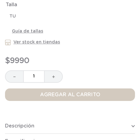
Talla
8
.
saco
9
.
saco dormir
TU
10
.
poleron
Guía de tallas
Ver stock en tiendas
$
9990
－
＋
AGREGAR AL CARRITO
Descripción