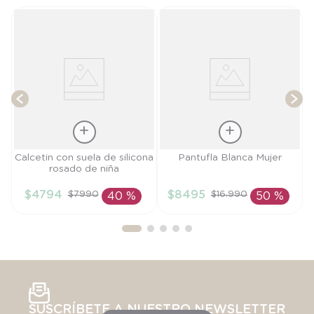
T
Talla
Talla
Calcetin con suela de silicona
Pantufla Blanca Mujer
rosado de niña
20
38-39
$
4794
$
8495
$
7990
$
16
.
990
40 %
50 %
AÑADIR AL
AÑADIR AL
CARRITO
CARRITO
SUSCRÍBETE A NUESTRO NEWSLETTER