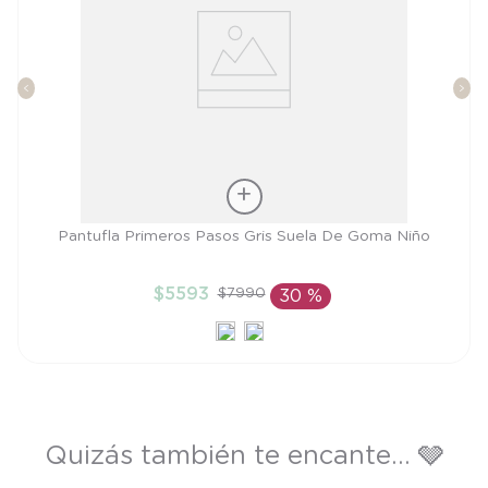
Talla
Pantufla Primeros Pasos Gris Suela De Goma Niño
21
$
5593
$
7990
30 %
AÑADIR AL CARRITO
Quizás también te encante... 🩶