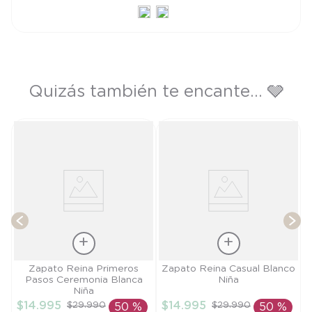
Quizás también te encante... 🩶
a
T
Talla
Talla
Zapato Reina Primeros
Zapato Reina Casual Blanco
Pasos Ceremonia Blanca
Niña
19
24
Niña
$
14
.
995
$
14
.
995
$
29
.
990
$
29
.
990
50 %
50 %