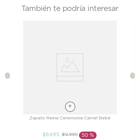
También te podría interesar
Talla
Zapato Reina Ceremonia Camel Bebé
15
$
6495
$
12
.
990
50 %
AÑADIR AL CARRITO