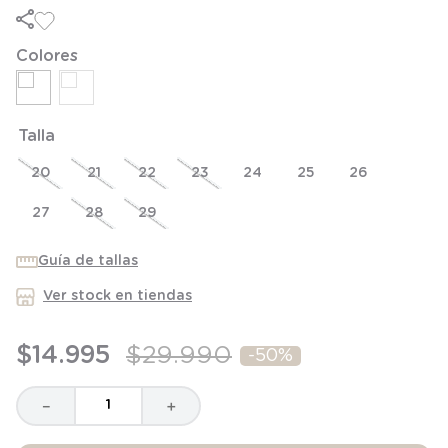
6
.
manta
7
.
niña
Colores
8
.
saco dormir
9
.
saco
Talla
10
.
zapatillas niño
20
21
22
23
24
25
26
27
28
29
Guía de tallas
Ver stock en tiendas
$
14
.
995
$
29
.
990
-
50%
－
＋