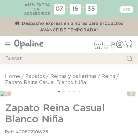
🔥15% EXTRA
:
:
07
16
35
EN
ACCESORIOS
00
🚚 ¡Despacho express en 5 horas para productos
AVANCE DE TEMPORADA!
Buscar...
TÉRMINOS MÁS BUSCADOS
zapatos
reinas y ballerinas
reina
Zapato Reina Casual Blanco Niña
1
.
pijama
2
.
calcetines
Zapato Reina Casual
3
.
zapatillas
Blanco Niña
4
.
body
5
.
panty
42080210W26