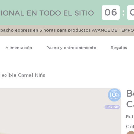
06
:
IONAL EN TODO EL SITIO
espacho express en 5 horas para productos AVANCE DE TEMP
Alimentación
Paseo y entretenimiento
Regalos
TÉRMINOS MÁS BUSCADOS
1
.
pijama
Flexible Camel Niña
2
.
calcetines
B
3
.
zapatillas
C
4
.
body
5
.
manta
Col
6
.
panty