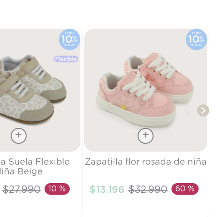
Z
T
Talla
la Suela Flexible
Zapatilla flor rosada de niña
iña Beige
25
$
27
.
990
10 %
$
13
.
196
$
32
.
990
60 %
IR AL CARRITO
AÑADIR AL CARRITO