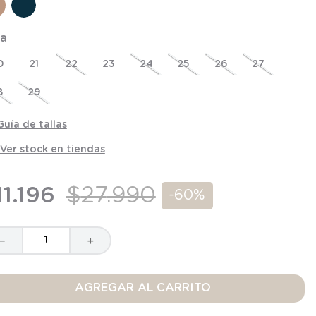
la
0
21
22
23
24
25
26
27
8
29
Guía de tallas
Ver stock en tiendas
11
.
196
$
27
.
990
-
60%
－
＋
AGREGAR AL CARRITO