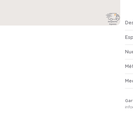
Des
Esp
Nue
Mé
Me
Gar
inf