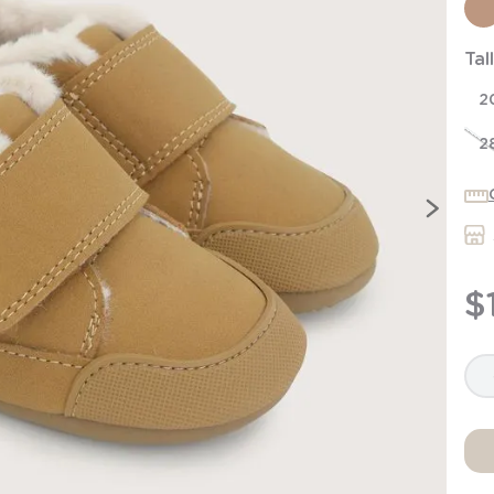
7
.
niña
8
.
saco dormir
Tal
9
.
saco
2
10
.
zapatillas niño
2
$