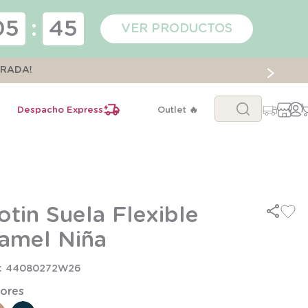
05
:
45
VER PRODUCTOS
ORADA!
Buscar...
Despacho Express
Outlet 🔥
otin Suela Flexible
amel Niña
44080272W26
ores