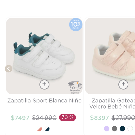
os
Talla
Talla
Zapatilla Sport Blanca Niño
Zapatilla Gatea
Velcro Bebé Niñ
29
19
$
7497
$
24
.
990
70 %
$
8397
$
27
.
99
AÑADIR AL CARRITO
AÑADIR AL CA