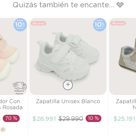
Quizás también te encante... 🩶
Talla
Talla
dor Con
Zapatilla Unisex Blanco
Zapatil
a Rosada
N
22
22
0
70 %
$
26
.
991
$
29
.
990
10 %
$
25
.
191
RRITO
AÑADIR AL CARRITO
AÑAD