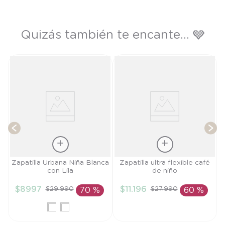
Quizás también te encante... 🩶
n
Z
T
Talla
Talla
Zapatilla Urbana Niña Blanca
Zapatilla ultra flexible café
con Lila
de niño
28
25
$
8997
$
11
.
196
$
29
.
990
$
27
.
990
70 %
60 %
AÑADIR AL
AÑADIR AL
CARRITO
CARRITO