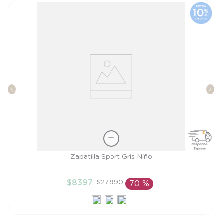
Talla
Zapatilla Sport Gris Niño
28
$
8397
$
27
.
990
70 %
AÑADIR AL CARRITO