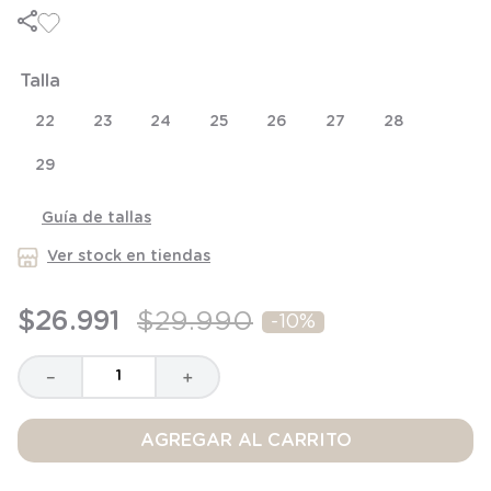
6
.
panty
7
.
niña
Talla
8
.
saco dormir
9
.
saco
22
23
24
25
26
27
28
10
.
zapatillas niño
29
Guía de tallas
Ver stock en tiendas
$
26
.
991
$
29
.
990
-
10%
－
＋
AGREGAR AL CARRITO