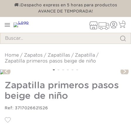
00
🚚 ¡Despacho express en 5 horas para productos
AVANCE DE TEMPORADA!
Buscar...
TÉRMINOS MÁS BUSCADOS
zapatos
zapatillas
zapatilla
Zapatilla primeros pasos beige de niño
1
.
pijama
2
.
calcetines
Zapatilla primeros pasos
3
.
zapatillas
beige de niño
4
.
body
5
.
manta
3717026621S26
6
.
panty
7
.
niña