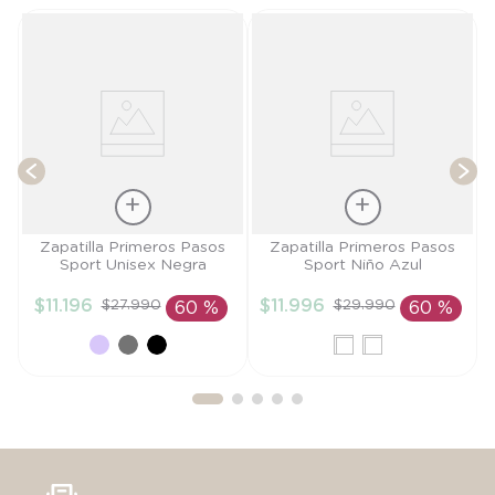
co
T
Talla
Talla
Zapatilla Primeros Pasos
Zapatilla Primeros Pasos
Sport Unisex Negra
Sport Niño Azul
20
20
$
11
.
196
$
11
.
996
$
27
.
990
$
29
.
990
60 %
60 %
AÑADIR AL
AÑADIR AL
CARRITO
CARRITO