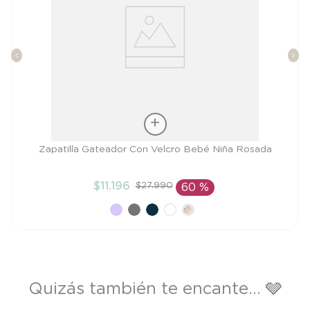
Talla
Zapatilla Gateador Con Velcro Bebé Niña Rosada
19
$
11
.
196
$
27
.
990
60 %
AÑADIR AL CARRITO
Quizás también te encante... 🩶