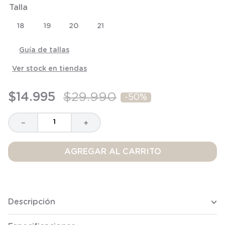
Talla
8
.
saco
9
.
saco dormir
18
19
20
21
10
.
poleron
Guía de tallas
Ver stock en tiendas
$
14
.
995
$
29
.
990
-
50%
－
＋
AGREGAR AL CARRITO
Descripción