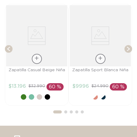
T
Talla
Talla
Zapatilla Casual Beige Niña
Zapatilla Sport Blanca Niña
24
25
$
13
.
196
$
9996
$
32
.
990
$
24
.
990
60 %
60 %
AÑADIR AL
AÑADIR AL
CARRITO
CARRITO