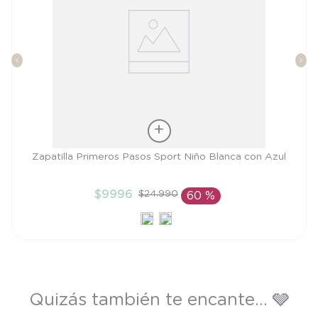
Talla
Zapatilla Primeros Pasos Sport Niño Blanca con Azul
19
$
9996
$
24
.
990
60 %
AÑADIR AL CARRITO
Quizás también te encante... 🩶