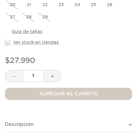
20
8
.
saco dormir
21
22
23
24
25
26
9
.
saco
27
28
29
10
.
zapatillas niño
Guía de tallas
Ver stock en tiendas
$
27
.
990
－
＋
AGREGAR AL CARRITO
Descripción