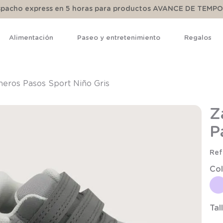
espacho express en 5 horas para productos AVANCE DE TEMP
Alimentación
Paseo y entretenimiento
Regalos
TÉRMINOS MÁS BUSCADOS
1
.
pijama
imeros Pasos Sport Niño Gris
2
.
calcetines
Z
3
.
zapatillas
P
4
.
body
5
.
manta
Col
6
.
panty
7
.
niña
8
.
saco dormir
Tal