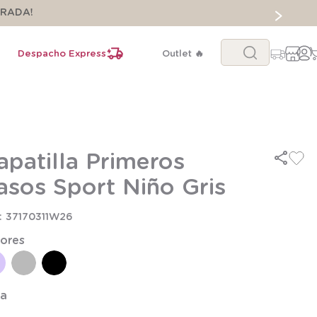
ORADA!
Buscar...
Despacho Express
Outlet 🔥
apatilla Primeros
asos Sport Niño Gris
37170311W26
ores
la