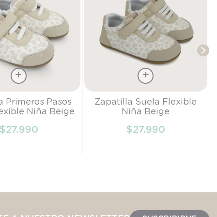
Talla
la Primeros Pasos
Zapatilla Suela Flexible
exible Niña Beige
Niña Beige
22
$
27
.
990
$
27
.
990
IR AL CARRITO
AÑADIR AL CARRITO