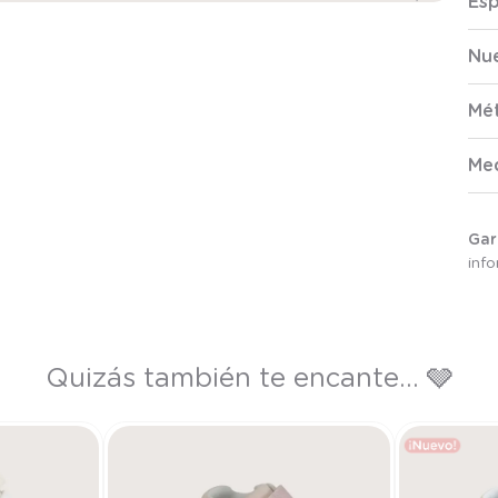
Esp
Nue
Mé
Me
Gar
inf
Quizás también te encante... 🩶