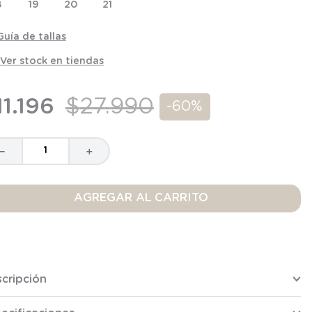
8
19
20
21
Guía de tallas
Ver stock en tiendas
11
.
196
$
27
.
990
-
60%
－
＋
AGREGAR AL CARRITO
cripción