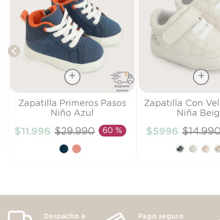
Talla
Talla
Zapatilla Primeros Pasos
Zapatilla Con Ve
Niño Azul
Niña Bei
19
17
$
11
.
996
$
29
.
990
60 %
$
5996
$
14
.
99
AÑADIR AL CARRITO
AÑADIR AL CA
Despacho a
Pago seguro