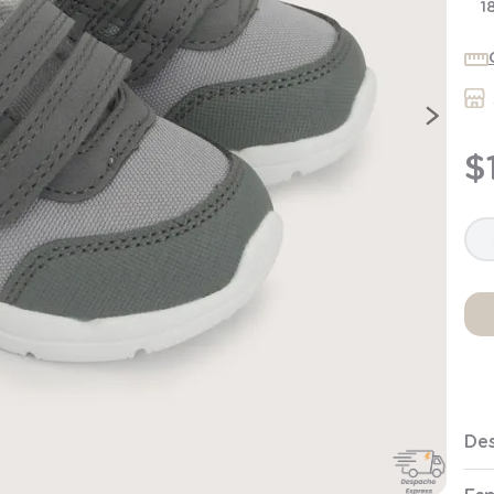
9
.
saco
1
10
.
zapatillas niño
$
Des