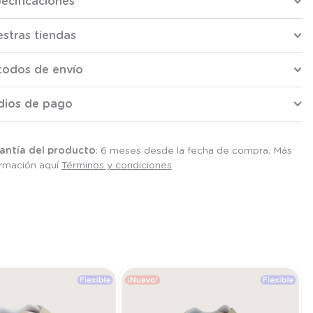
ecificaciones
stras tiendas
todos de envío
dios de pago
antía del producto
: 6 meses desde la fecha de compra. Más
ormación aquí
Términos y condiciones
T