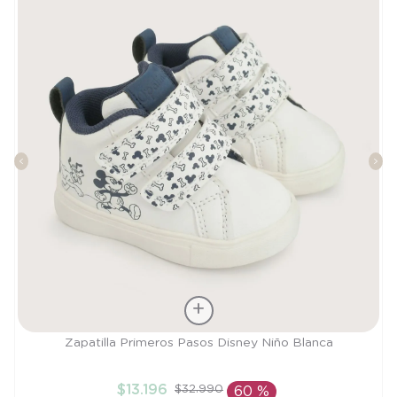
Talla
Zapatilla Primeros Pasos Disney Niño Blanca
21
$
13
.
196
$
32
.
990
60 %