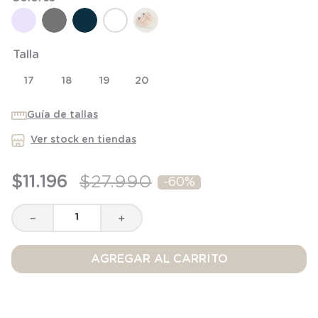
8
.
saco
9
.
saco dormir
Talla
10
.
poleron
17
18
19
20
Guía de tallas
Ver stock en tiendas
$
11
.
196
$
27
.
990
-
60%
－
＋
AGREGAR AL CARRITO