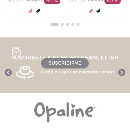
$
13
.
196
$
13
.
196
60 %
60 %
AÑADIR AL
AÑADIR AL
CARRITO
CARRITO
SUSCRÍBETE A NUESTRO NEWSLETTER
SUSCRIBIRME
Cambio Gratis en nuestras tiendas