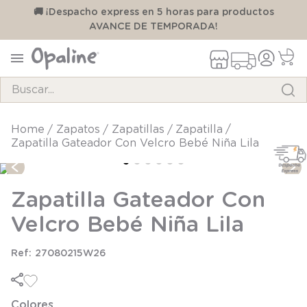
00
🚚 ¡Despacho express en 5 horas para productos
AVANCE DE TEMPORADA!
Buscar...
TÉRMINOS MÁS BUSCADOS
zapatos
zapatillas
zapatilla
Zapatilla Gateador Con Velcro Bebé Niña Lila
1
.
pijama
2
.
calcetines
Zapatilla Gateador Con
3
.
zapatillas
Velcro Bebé Niña Lila
4
.
body
5
.
manta
27080215W26
6
.
panty
7
.
niña
Colores