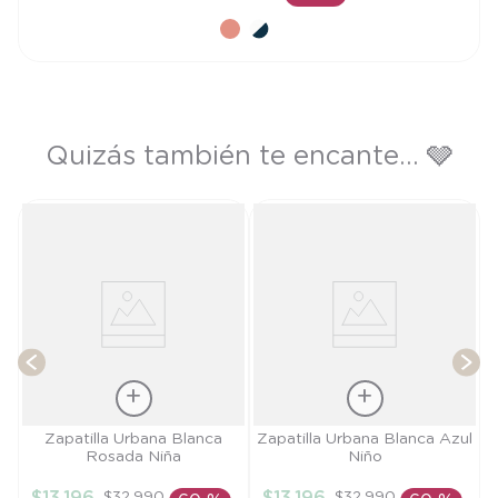
AÑADIR AL CARRITO
Quizás también te encante... 🩶
es
T
Talla
Talla
Zapatilla Urbana Blanca
Zapatilla Urbana Blanca Azul
Rosada Niña
Niño
22
20
$
32
.
990
$
32
.
990